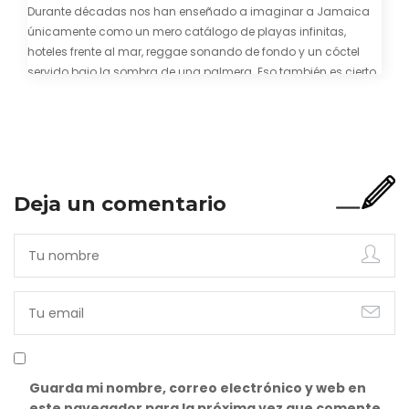
Durante décadas nos han enseñado a imaginar a Jamaica
únicamente como un mero catálogo de playas infinitas,
hoteles frente al mar, reggae sonando de fondo y un cóctel
servido bajo la sombra de una palmera. Eso también es cierto.
Y bien apetecible, por supuesto. Pero representa una imagen
incompleta. Porque…
Deja un comentario
Guarda mi nombre, correo electrónico y web en
este navegador para la próxima vez que comente.