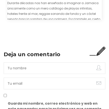
Durante décadas nos han enseñado a imaginar a Jamaica
únicamente como un mero catálogo de playas infinitas,
hoteles frente al mar, reggae sonando de fondo y un cóctel
servido bajo la sombra de una palmera. Eso también es cierto.
Y bien apetecible, por supuesto. Pero representa una imagen
incompleta. Porque…
Deja un comentario
Guarda mi nombre, correo electrónico y web en
este navegador para la próxima vez que comente.