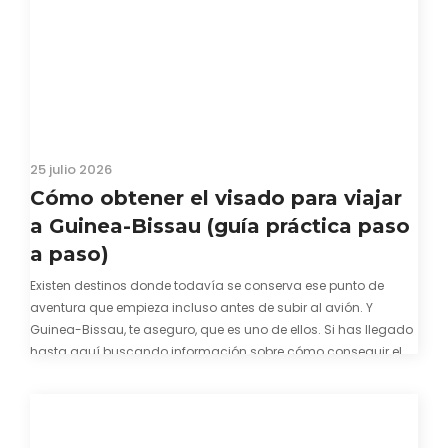
25 julio 2026
Cómo obtener el visado para viajar
a Guinea-Bissau (guía práctica paso
a paso)
Existen destinos donde todavía se conserva ese punto de
aventura que empieza incluso antes de subir al avión. Y
Guinea-Bissau, te aseguro, que es uno de ellos. Si has llegado
hasta aquí buscando información sobre cómo conseguir el
visado para entrar a Guinea-Bissau, probablemente ya te
hayas encontrado con que…