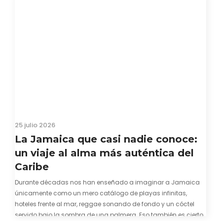
25 julio 2026
La Jamaica que casi nadie conoce:
un viaje al alma más auténtica del
Caribe
Durante décadas nos han enseñado a imaginar a Jamaica
únicamente como un mero catálogo de playas infinitas,
hoteles frente al mar, reggae sonando de fondo y un cóctel
servido bajo la sombra de una palmera. Eso también es cierto.