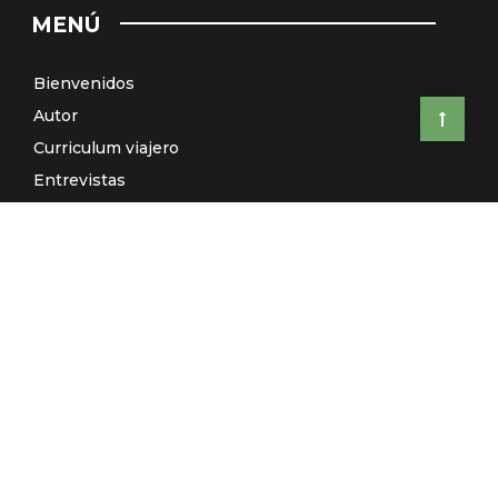
MENÚ
Bienvenidos
Autor
Curriculum viajero
Entrevistas
Países
Artículos
Relatos
Viajes de autor: ¿Te vienes conmigo?
El Galeón de Manila (Radio)
Contacto