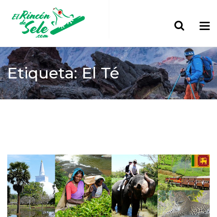
Etiqueta: El Té
Home
El Té