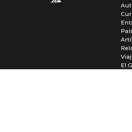
Aut
Cur
Ent
Paí
Art
Rel
Via
El 
Con
© El R