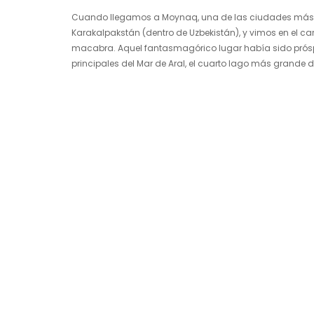
Cuando llegamos a Moynaq, una de las ciudades más 
Karakalpakstán (dentro de Uzbekistán), y vimos en el ca
macabra. Aquel fantasmagórico lugar había sido prósp
principales del Mar de Aral, el cuarto lago más grande d
desastre ecológico de la…