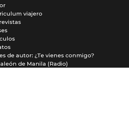
or
riculum viajero
revistas
ses
ículos
atos
jes de autor: ¿Te vienes conmigo?
Galeón de Manila (Radio)
tacto
incón de Sele 2020 -
Aviso legal
-
Política de privacidad
- Desarrollado por
K