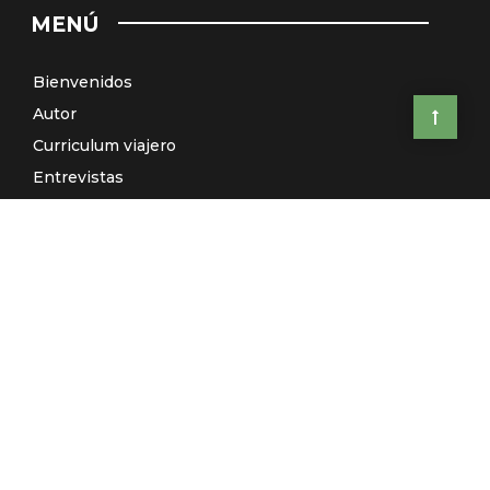
MENÚ
Bienvenidos
Autor
Curriculum viajero
Entrevistas
Países
Artículos
Relatos
Viajes de autor: ¿Te vienes conmigo?
El Galeón de Manila (Radio)
Contacto