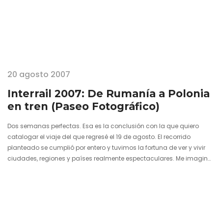
20 agosto 2007
Interrail 2007: De Rumanía a Polonia
en tren (Paseo Fotográfico)
Dos semanas perfectas. Esa es la conclusión con la que quiero
catalogar el viaje del que regresé el 19 de agosto. El recorrido
planteado se cumplió por entero y tuvimos la fortuna de ver y vivir
ciudades, regiones y países realmente espectaculares. Me imagino
que la mayoría sabréis que el Interrail es un billete que permite
viajar en tren por gran parte de los países europeos durante un
tiempo igual o inferior a un mes. Yo ya había dado cuenta de esa
experiencia…