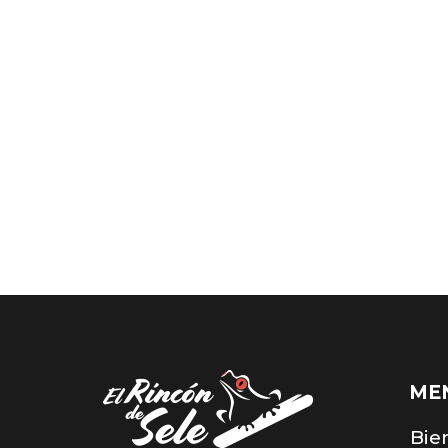
ME
Bie