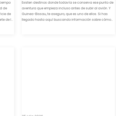
tiempo
Existen destinos donde todavía se conserva ese punto de
ad de
aventura que empieza incluso antes de subir al avión. Y
icie de
Guinea-Bissau, te aseguro, que es uno de ellos. Si has
te de la
llegado hasta aquí buscando información sobre cómo
enza. El
conseguir el visado para entrar a Guinea-Bissau,
probablemente ya te hayas encontrado con que…