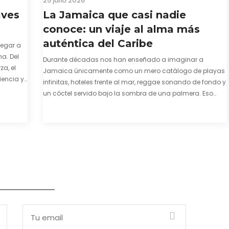
25 julio 2026
aves
La Jamaica que casi nadie
conoce: un viaje al alma más
auténtica del Caribe
legar a
a. Del
Durante décadas nos han enseñado a imaginar a
za, el
Jamaica únicamente como un mero catálogo de playas
iencia y
infinitas, hoteles frente al mar, reggae sonando de fondo y
e y
un cóctel servido bajo la sombra de una palmera. Eso
también es cierto. Y bien apetecible, por supuesto. Pero
representa una imagen incompleta. Porque…