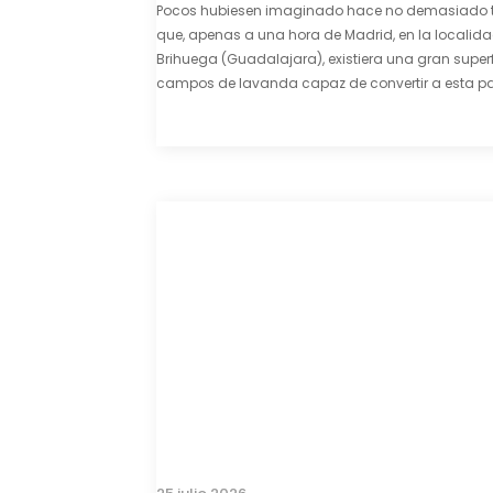
Pocos hubiesen imaginado hace no demasiado 
que, apenas a una hora de Madrid, en la localid
Brihuega (Guadalajara), existiera una gran superf
campos de lavanda capaz de convertir a esta par
comarca de La Alcarria en un pedacito de La Prov
color morado se…