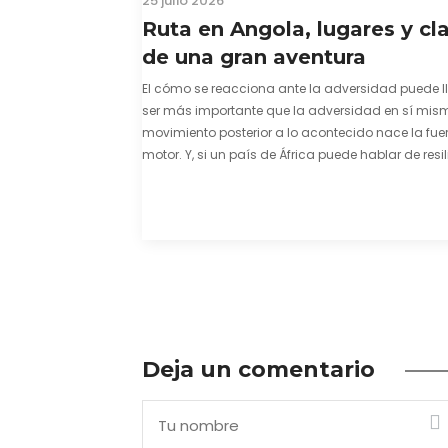
25 julio 2026
Ruta en Angola, lugares y cl
de una gran aventura
El cómo se reacciona ante la adversidad puede l
ser más importante que la adversidad en sí mism
movimiento posterior a lo acontecido nace la fuer
motor. Y, si un país de África puede hablar de resil
una capacidad innata para mirar hacia adelant
mostrarse…
Deja un comentario