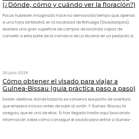
(¿Dónde, cómo y cuándo ver la floración?)
Pocos hubiesen imaginado hace no demasiado tiempo que, apenas
a una hora de Madrid, en la localidad de Brihuega (Guadalajara),
existiera una gran superficie de campos de lavanda capaz de
convertir a esta parte de la comarca de La Alcarria en un pedacito de
La Provenza. El color morado se…
25 julio 2026
Cómo obtener el visado para viajar a
Guinea-Bissau (guía práctica paso a paso)
Existen destinos donde todavía se conserva ese punto de aventura
que empieza incluso antes de subir al avión. Y Guinea-Bissau, te
aseguro, que es uno de ellos. Si has llegado hasta aquí buscando
información sobre cómo conseguir el visado para entrar a Guinea-
Bissau, probablemente ya te hayas encontrado con que…