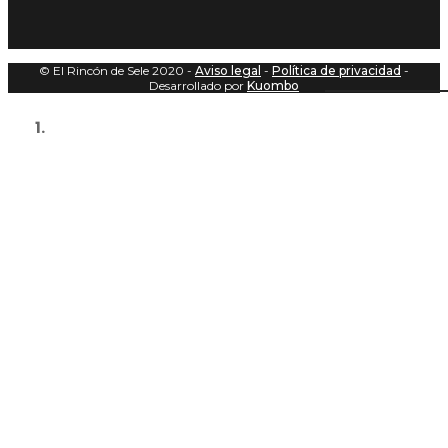
© El Rincón de Sele 2020 -
Aviso legal
-
Política de privacidad
-
Desarrollado por
Kuombo
Home
Portada Pirámide de Meidum