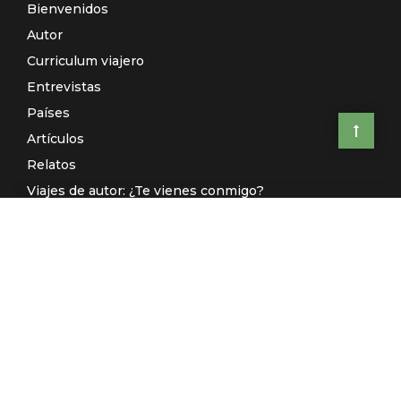
Bienvenidos
Autor
Curriculum viajero
Entrevistas
Países
Artículos
Relatos
Viajes de autor: ¿Te vienes conmigo?
El Galeón de Manila (Radio)
Contacto
© El Rincón de Sele 2020 -
Aviso legal
-
Política de privacidad
-
Desarrollado por
Kuombo