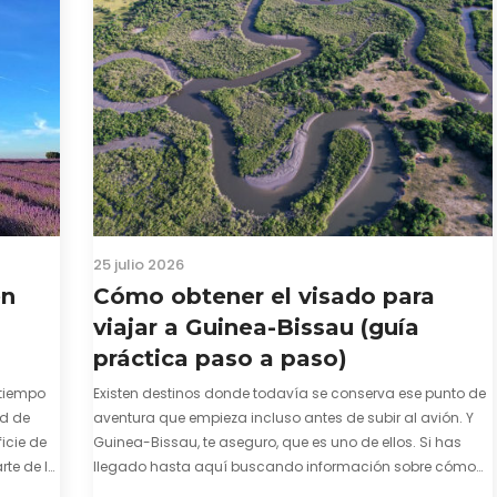
25 julio 2026
en
Cómo obtener el visado para
viajar a Guinea-Bissau (guía
práctica paso a paso)
tiempo
Existen destinos donde todavía se conserva ese punto de
ad de
aventura que empieza incluso antes de subir al avión. Y
icie de
Guinea-Bissau, te aseguro, que es uno de ellos. Si has
te de la
llegado hasta aquí buscando información sobre cómo
enza. El
conseguir el visado para entrar a Guinea-Bissau,