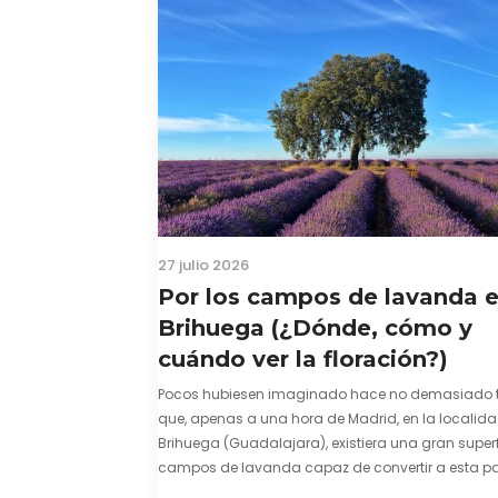
27 julio 2026
Por los campos de lavanda 
Brihuega (¿Dónde, cómo y
cuándo ver la floración?)
Pocos hubiesen imaginado hace no demasiado 
que, apenas a una hora de Madrid, en la localid
Brihuega (Guadalajara), existiera una gran superf
campos de lavanda capaz de convertir a esta par
comarca de La Alcarria en un pedacito de La Prov