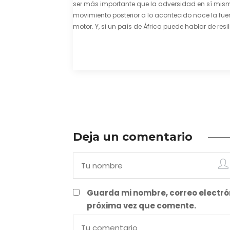
ser más importante que la adversidad en sí mism
movimiento posterior a lo acontecido nace la fuer
motor. Y, si un país de África puede hablar de resil
una capacidad innata para mirar hacia adelant
mostrarse…
Deja un comentario
Guarda mi nombre, correo electró
próxima vez que comente.