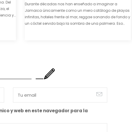
a. Del
Durante décadas nos han enseñado a imaginar a
za, el
Jamaica únicamente como un mero catálogo de playas
iencia y
infinitas, hoteles frente al mar, reggae sonando de fondo y
e y
un cóctel servido bajo la sombra de una palmera. Eso
también es cierto. Y bien apetecible, por supuesto. Pero
representa una imagen incompleta. Porque…
nico y web en este navegador para la