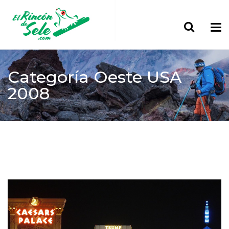
Categoría
Oeste USA
2008
Home
> América
Oeste USA 2008