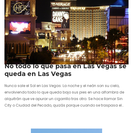
17 febrero 2011
No todo lo que pasa en Las Vegas se
queda en Las Vegas
Nunca sale el Sol en Las Vegas. La noche y el neón son su cielo,
envolviendo todo lo que queda bajo sus pies en una alfombra de
alquitrán que ve apurar un cigarrillo tras otro. Se hace llamar Sin
City o Ciudad del Pecado, quizás porque cuando se traspasa el
límite del cartel que dice Welcome to Fabulous Las Vegas para
llegar a The Strip no tienen cabida ni la moral, ni la culpa ni tus
propios límites. En ese momento deja de…