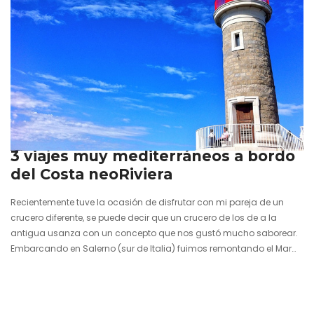
16 junio 2014
3 viajes muy mediterráneos a bordo
del Costa neoRiviera
Recientemente tuve la ocasión de disfrutar con mi pareja de un
crucero diferente, se puede decir que un crucero de los de a la
antigua usanza con un concepto que nos gustó mucho saborear.
Embarcando en Salerno (sur de Italia) fuimos remontando el Mar
Mediterráneo utilizando puertos menores, haciendo escalas más
largas y, sobre todo, rutas diferentes. A bordo de la nave Costa
neoRiviera de la compañía Costa Cruceros pudimos vivir unos
días magníficos en los que descansar, comer bien…