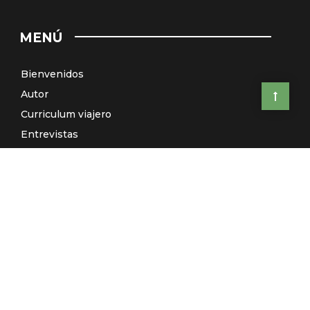
MENÚ
Bienvenidos
Autor
Curriculum viajero
Entrevistas
Países
Artículos
Relatos
Viajes de autor: ¿Te vienes conmigo?
El Galeón de Manila (Radio)
Contacto