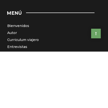
MENÚ
Bienvenidos
Autor
Curriculum viajero
Entrevistas
Países
Artículos
Relatos
Viajes de autor: ¿Te vienes conmigo?
El Galeón de Manila (Radio)
Contacto