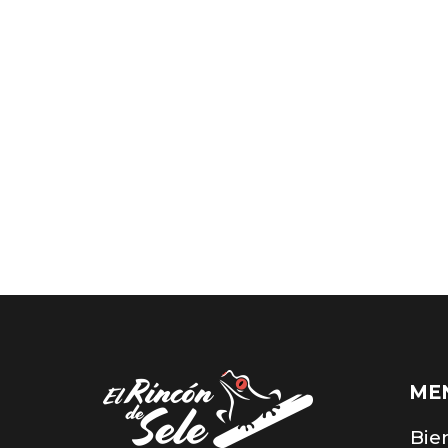
ME
Bie