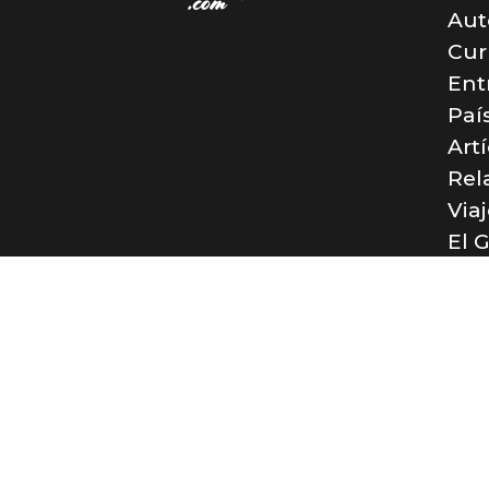
Aut
Cur
Ent
Paí
Art
Rel
Via
El 
Con
© El R