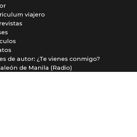
or
riculum viajero
revistas
ses
ículos
atos
jes de autor: ¿Te vienes conmigo?
Galeón de Manila (Radio)
tacto
incón de Sele 2020 -
Aviso legal
-
Política de privacidad
- Desarrollado por
K