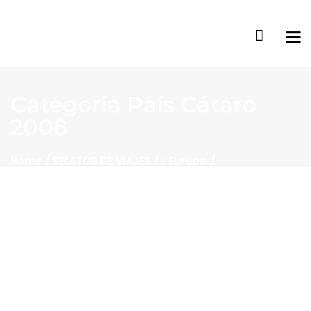
Categoría
País Cátaro
2008
Home
RELATOS DE VIAJES
> Europa
País Cátaro 2008