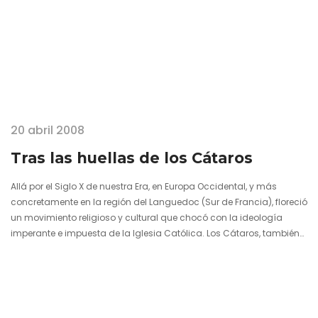
20 abril 2008
Tras las huellas de los Cátaros
Allá por el Siglo X de nuestra Era, en Europa Occidental, y más
concretamente en la región del Languedoc (Sur de Francia), floreció
un movimiento religioso y cultural que chocó con la ideología
imperante e impuesta de la Iglesia Católica. Los Cátaros, también
llamados "Hombres Buenos" u "Hombres Perfectos", pusieron patas
arriba muchas de las afirmaciones dadas por sentadas desde el
inicio del cristianismo. En una época de Cruzadas surgió una
nueva creencia, una nueva filosofía, una nueva forma de…