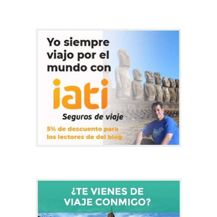
cráteres, fiordos reflejando picos afilados y lenguas de…