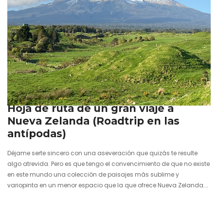
9 diciembre 2024
Hoja de ruta de un gran viaje a
Nueva Zelanda (Roadtrip en las
antípodas)
Déjame serte sincero con una aseveración que quizás te resulte
algo atrevida. Pero es que tengo el convencimiento de que no existe
en este mundo una colección de paisajes más sublime y
variopinta en un menor espacio que la que ofrece Nueva Zelanda.
Serpenteando por carreteras solitarias se puede pasar de transitar
por un mar de bucólicas y onduladas colinas teñidas de verde y
ovejas pastando, a escenarios volcánicos con nieve pintando