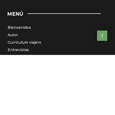
MENÚ
Bienvenidos
Autor
Curriculum viajero
Entrevistas
Países
Artículos
Relatos
Viajes de autor: ¿Te vienes conmigo?
El Galeón de Manila (Radio)
Contacto