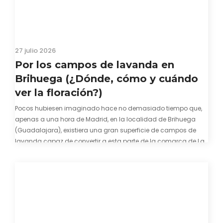
27 julio 2026
Por los campos de lavanda en
Brihuega (¿Dónde, cómo y cuándo
ver la floración?)
Pocos hubiesen imaginado hace no demasiado tiempo que,
apenas a una hora de Madrid, en la localidad de Brihuega
(Guadalajara), existiera una gran superficie de campos de
lavanda capaz de convertir a esta parte de la comarca de La
Alcarria en un pedacito de La Provenza. El color morado se…