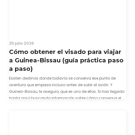
25 julio 2026
Cómo obtener el visado para viajar
a Guinea-Bissau (guía práctica paso
a paso)
Existen destinos donde todavía se conserva ese punto de
aventura que empieza incluso antes de subir al avión. Y
Guinea-Bissau, te aseguro, que es uno de ellos. Si has llegado
hasta aquí buscando información sobre cómo conseguir el
visado para entrar a Guinea-Bissau, probablemente ya te
hayas encontrado con que…