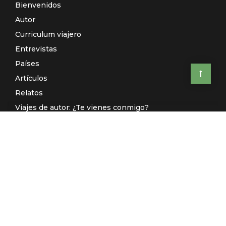
Bienvenidos
Autor
Curriculum viajero
Entrevistas
Países
Artículos
Relatos
Viajes de autor: ¿Te vienes conmigo?
El Galeón de Manila (Radio)
Contacto
© El Rincón de Sele 2020 -
Aviso legal
-
Política de privacidad
-
Desarrollado por
Kuombo