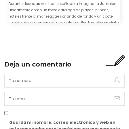
Durante décadas nos han enseñado a imaginar a Jamaica
únicamente como un mero catálogo de playas infinitas,
hoteles frente al mar, reggae sonando de fondo y un cóctel
servido bajo la sombra de una palmera. Eso también es cierto.
Y bien apetecible, por supuesto. Pero representa una imagen
incompleta. Porque…
Deja un comentario
Guarda mi nombre, correo electrónico y web en
este navegador para la próxima vez que comente.