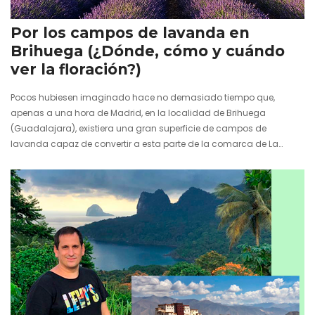
27 julio 2026
Por los campos de lavanda en
Brihuega (¿Dónde, cómo y cuándo
ver la floración?)
Pocos hubiesen imaginado hace no demasiado tiempo que,
apenas a una hora de Madrid, en la localidad de Brihuega
(Guadalajara), existiera una gran superficie de campos de
lavanda capaz de convertir a esta parte de la comarca de La
Alcarria en un pedacito de La Provenza. El color morado se encarga
de teñir unos paisajes bucólicos e inspiradores en cuanto la
floración se hace presente bien entrado el mes de julio. Es entonces
el momento de percibir el aroma de…