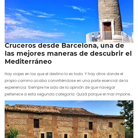
15 julio 2026
Cruceros desde Barcelona, una de
las mejores maneras de descubrir el
Mediterráneo
Hay viajes en los que el destino lo es todo. Y hay otros donde el
propio camino acaba convirtiéndose en una parte esencial de la
experiencia. Siempre he sido de la opinión de que navegar
pertenece a esta segunda categoría. Quizá porque el mar impone
otro ritmo. Uno más pausado, más contemplativo. El horizonte
cambia lentamente, las ciudades y puertos aparecen poco a poco
en la distancia y el viaje comienza mucho antes de poner un pie en
tierra. Eso…