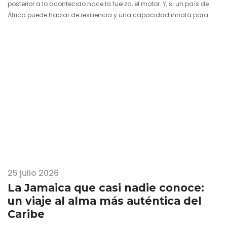
posterior a lo acontecido nace la fuerza, el motor. Y, si un país de
África puede hablar de resiliencia y una capacidad innata para
mirar hacia adelante y mostrarse poderosamente atractivo, ese es
Angola. Germinó entre contrariedades, convirtió en cotidiano lo
improbable e irrigó la tierra roja con sus propias lágrimas hasta
hacerla florecer de nuevo. Dejó atrás la…
25 julio 2026
La Jamaica que casi nadie conoce:
un viaje al alma más auténtica del
Caribe