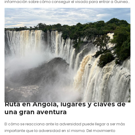
información sobre cómo conseguir el visado para entrar a Guinea-
Bissau, probablemente ya te hayas encontrado con que hay
disparidad de datos y que cada página dice una cosa distinta.
Unas hablan de un visado online mientras ahora es inexistente,
otras aseguran que puede obtenerse al llegar al…
25 julio 2026
Ruta en Angola, lugares y claves de
una gran aventura
El cómo se reacciona ante la adversidad puede llegar a ser más
importante que la adversidad en sí misma. Del movimiento