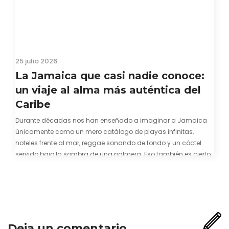
25 julio 2026
La Jamaica que casi nadie conoce:
un viaje al alma más auténtica del
Caribe
Durante décadas nos han enseñado a imaginar a Jamaica
únicamente como un mero catálogo de playas infinitas,
hoteles frente al mar, reggae sonando de fondo y un cóctel
servido bajo la sombra de una palmera. Eso también es cierto.
Y bien apetecible, por supuesto. Pero representa una imagen
incompleta. Porque…
Deja un comentario