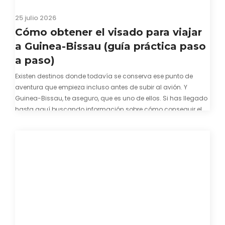
25 julio 2026
Cómo obtener el visado para viajar
a Guinea-Bissau (guía práctica paso
a paso)
Existen destinos donde todavía se conserva ese punto de
aventura que empieza incluso antes de subir al avión. Y
Guinea-Bissau, te aseguro, que es uno de ellos. Si has llegado
hasta aquí buscando información sobre cómo conseguir el
visado para entrar a Guinea-Bissau, probablemente ya te
hayas encontrado con que…