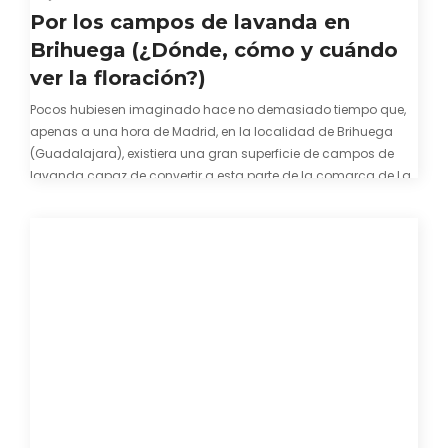
Por los campos de lavanda en
Brihuega (¿Dónde, cómo y cuándo
ver la floración?)
Pocos hubiesen imaginado hace no demasiado tiempo que,
apenas a una hora de Madrid, en la localidad de Brihuega
(Guadalajara), existiera una gran superficie de campos de
lavanda capaz de convertir a esta parte de la comarca de La
Alcarria en un pedacito de La Provenza. El color morado se…