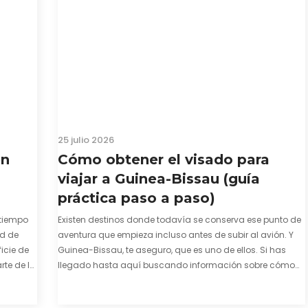
25 julio 2026
en
Cómo obtener el visado para
viajar a Guinea-Bissau (guía
práctica paso a paso)
tiempo
Existen destinos donde todavía se conserva ese punto de
ad de
aventura que empieza incluso antes de subir al avión. Y
icie de
Guinea-Bissau, te aseguro, que es uno de ellos. Si has
te de la
llegado hasta aquí buscando información sobre cómo
enza. El
conseguir el visado para entrar a Guinea-Bissau,
probablemente ya te hayas encontrado con que…