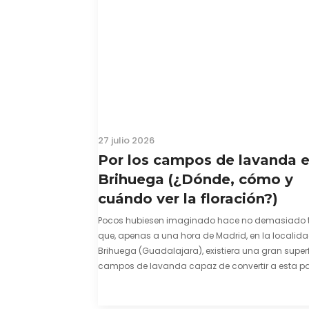
27 julio 2026
Por los campos de lavanda 
Brihuega (¿Dónde, cómo y
cuándo ver la floración?)
Pocos hubiesen imaginado hace no demasiado 
que, apenas a una hora de Madrid, en la localid
Brihuega (Guadalajara), existiera una gran superf
campos de lavanda capaz de convertir a esta par
comarca de La Alcarria en un pedacito de La Prov
color morado se…