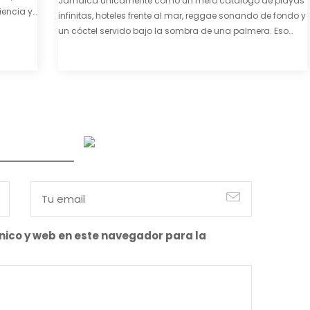
Jamaica únicamente como un mero catálogo de playas
iencia y
infinitas, hoteles frente al mar, reggae sonando de fondo y
e y
un cóctel servido bajo la sombra de una palmera. Eso
también es cierto. Y bien apetecible, por supuesto. Pero
representa una imagen incompleta. Porque…
nico y web en este navegador para la