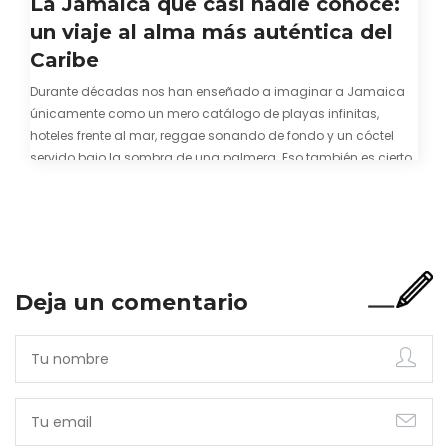
La Jamaica que casi nadie conoce:
un viaje al alma más auténtica del
Caribe
Durante décadas nos han enseñado a imaginar a Jamaica
únicamente como un mero catálogo de playas infinitas,
hoteles frente al mar, reggae sonando de fondo y un cóctel
servido bajo la sombra de una palmera. Eso también es cierto.
Y bien apetecible, por supuesto. Pero representa una imagen
incompleta. Porque…
Deja un comentario