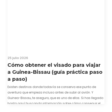
25 julio 2026
Cómo obtener el visado para viajar
a Guinea-Bissau (guía práctica paso
a paso)
Existen destinos donde todavía se conserva ese punto de
aventura que empieza incluso antes de subir al avión. Y
Guinea-Bissau, te aseguro, que es uno de ellos. Si has llegado
hasta aquí buscando información sobre cómo conseguir el
visado para entrar a Guinea-Bissau, probablemente ya te