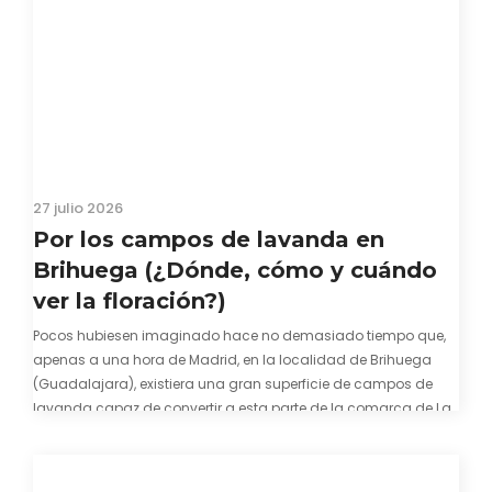
27 julio 2026
Por los campos de lavanda en
Brihuega (¿Dónde, cómo y cuándo
ver la floración?)
Pocos hubiesen imaginado hace no demasiado tiempo que,
apenas a una hora de Madrid, en la localidad de Brihuega
(Guadalajara), existiera una gran superficie de campos de
lavanda capaz de convertir a esta parte de la comarca de La
Alcarria en un pedacito de La Provenza. El color morado se…