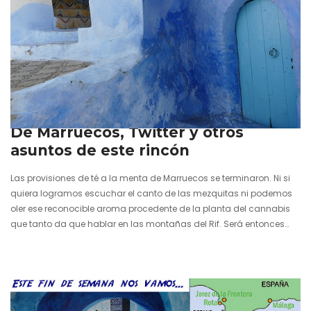
13 junio 2011
De Marruecos, Twitter y otros
asuntos de este rincón
Las provisiones de té a la menta de Marruecos se terminaron. Ni si
quiera logramos escuchar el canto de las mezquitas ni podemos
oler ese reconocible aroma procedente de la planta del cannabis
que tanto da que hablar en las montañas del Rif. Será entonces
que se ha roto el hechizo de Chaouen y que otra vez más nos
encontramos en Madrid inmersos en una intensa a la vez que
aburrida jornada laboral. Como la cenicienta y su zapato, habrá…