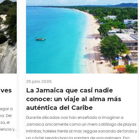
25 julio 2026
aves
La Jamaica que casi nadie
conoce: un viaje al alma más
auténtica del Caribe
legar a
a. Del
Durante décadas nos han enseñado a imaginar a
za, el
Jamaica únicamente como un mero catálogo de playas
iencia y
infinitas, hoteles frente al mar, reggae sonando de fondo y
e y
un cóctel servido bajo la sombra de una palmera. Eso