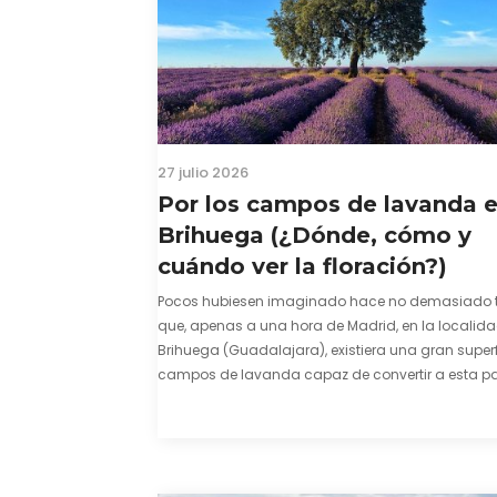
27 julio 2026
Por los campos de lavanda 
Brihuega (¿Dónde, cómo y
cuándo ver la floración?)
Pocos hubiesen imaginado hace no demasiado 
que, apenas a una hora de Madrid, en la localid
Brihuega (Guadalajara), existiera una gran superf
campos de lavanda capaz de convertir a esta par
comarca de La Alcarria en un pedacito de La Prov
color morado se…