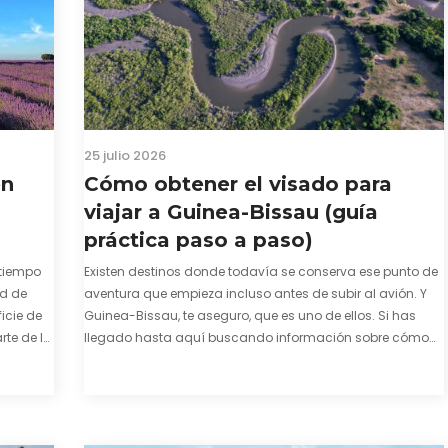
25 julio 2026
en
Cómo obtener el visado para
viajar a Guinea-Bissau (guía
práctica paso a paso)
tiempo
Existen destinos donde todavía se conserva ese punto de
ad de
aventura que empieza incluso antes de subir al avión. Y
icie de
Guinea-Bissau, te aseguro, que es uno de ellos. Si has
te de la
llegado hasta aquí buscando información sobre cómo
enza. El
conseguir el visado para entrar a Guinea-Bissau,
probablemente ya te hayas encontrado con que…