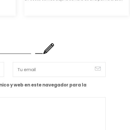
también es cierto. Y bien apetecible, por supuesto. Pero
representa una imagen incompleta. Porque…
nico y web en este navegador para la