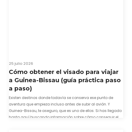
25 julio 2026
Cómo obtener el visado para viajar
a Guinea-Bissau (guía práctica paso
a paso)
Existen destinos donde todavía se conserva ese punto de
aventura que empieza incluso antes de subir al avión. Y
Guinea-Bissau, te aseguro, que es uno de ellos. Si has llegado
hasta aquí buscando información sobre cómo conseguir el
visado para entrar a Guinea-Bissau, probablemente ya te
hayas encontrado con que…