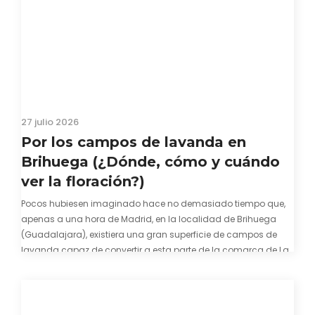
27 julio 2026
Por los campos de lavanda en
Brihuega (¿Dónde, cómo y cuándo
ver la floración?)
Pocos hubiesen imaginado hace no demasiado tiempo que,
apenas a una hora de Madrid, en la localidad de Brihuega
(Guadalajara), existiera una gran superficie de campos de
lavanda capaz de convertir a esta parte de la comarca de La
Alcarria en un pedacito de La Provenza. El color morado se…