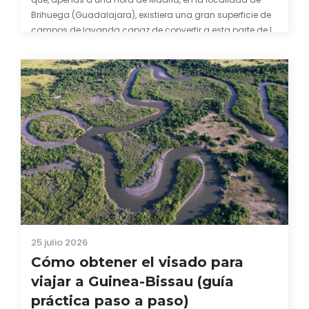
Brihuega (Guadalajara), existiera una gran superficie de
campos de lavanda capaz de convertir a esta parte de la
comarca de La Alcarria en un pedacito de La Provenza. El
color morado se…
25 julio 2026
Cómo obtener el visado para
viajar a Guinea-Bissau (guía
práctica paso a paso)