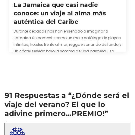
La Jamaica que casi nadie
conoce: un viaje al alma más
auténtica del Caribe
Durante décadas nos han enseñado a imaginar a
Jamaica únicamente como un mero catálogo de playas
infinitas, hoteles frente al mar, reggae sonando de fondo y
un cóctel servido bajo la sombra de una palmera. Eso
también es cierto. Y bien apetecible, por supuesto. Pero
representa una imagen incompleta. Porque…
91 Respuestas a “¿Dónde será el
viaje del verano? El que lo
adivine primero…PREMIO!”