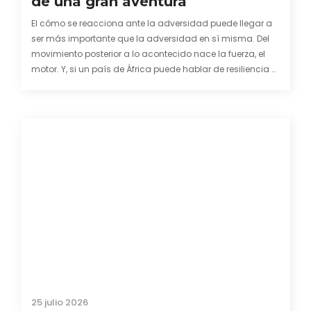
de una gran aventura
El cómo se reacciona ante la adversidad puede llegar a
ser más importante que la adversidad en sí misma. Del
movimiento posterior a lo acontecido nace la fuerza, el
motor. Y, si un país de África puede hablar de resiliencia y
una capacidad innata para mirar hacia adelante y
mostrarse…
25 julio 2026