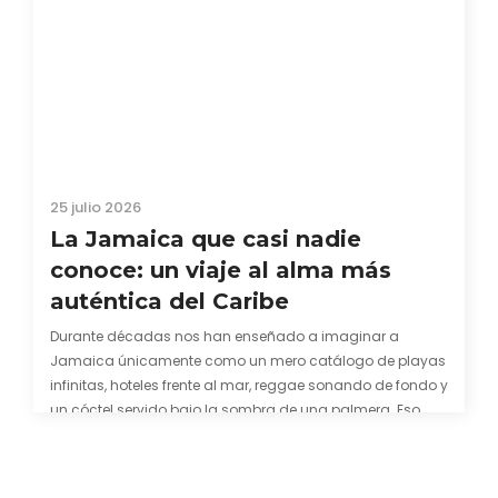
25 julio 2026
La Jamaica que casi nadie
conoce: un viaje al alma más
auténtica del Caribe
Durante décadas nos han enseñado a imaginar a
Jamaica únicamente como un mero catálogo de playas
infinitas, hoteles frente al mar, reggae sonando de fondo y
un cóctel servido bajo la sombra de una palmera. Eso
también es cierto. Y bien apetecible, por supuesto. Pero
representa una imagen incompleta. Porque…