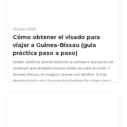
25 julio 2026
Cómo obtener el visado para
viajar a Guinea-Bissau (guía
práctica paso a paso)
Existen destinos donde todavía se conserva ese punto de
aventura que empieza incluso antes de subir al avión. Y
Guinea-Bissau, te aseguro, que es uno de ellos. Si has
llegado hasta aquí buscando información sobre cómo
conseguir el visado para entrar a Guinea-Bissau,
probablemente ya te hayas encontrado con que…