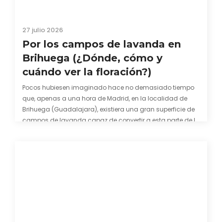
27 julio 2026
Por los campos de lavanda en
Brihuega (¿Dónde, cómo y
cuándo ver la floración?)
Pocos hubiesen imaginado hace no demasiado tiempo
que, apenas a una hora de Madrid, en la localidad de
Brihuega (Guadalajara), existiera una gran superficie de
campos de lavanda capaz de convertir a esta parte de la
comarca de La Alcarria en un pedacito de La Provenza. El
color morado se…