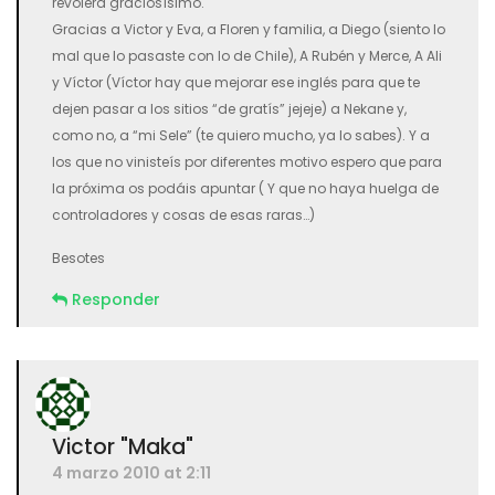
revolera graciosísimo.
Gracias a Victor y Eva, a Floren y familia, a Diego (siento lo
mal que lo pasaste con lo de Chile), A Rubén y Merce, A Ali
y Víctor (Víctor hay que mejorar ese inglés para que te
dejen pasar a los sitios “de gratís” jejeje) a Nekane y,
como no, a “mi Sele” (te quiero mucho, ya lo sabes). Y a
los que no vinisteís por diferentes motivo espero que para
la próxima os podáis apuntar ( Y que no haya huelga de
controladores y cosas de esas raras…)
Besotes
Responder
Victor "Maka"
4 marzo 2010 at 2:11