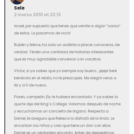
Sele
2 marzo 2010 at 22:13
Israel, por supuesto que tienes que venirte a algún “sarao”
de estos. Lo pasamos de vicio!
Rubén y Merce, ha sido un auténtico placer conoceros, de
verdad. Tenéis una cantidad de historias interesantes
que es muy agradable conversar con vosotros.
Víctor, si ya sabes que yo siempre soy bueno… jejeje Seré
benévolo en el relato, no te preocupes. Me alegró veros a
Ali y a tí de nuevo.
Floren, campeón, Ely te hubiera encantado. Y ya sabes lo
que te dije del King´s College. Volvimos después de noche
y escuchamos un concierto de órgano. Respecto a
Daniel, te aseguro que Rebeca lo disfrutó de lo lindo. Le
encantan los niños y creo que tiene un don con ellos.
Daniel es un verdadero encanto. Antes de despedirnos