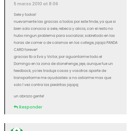
5 marzo 2010 at 8:06
Sele y todos!
nuevamente las gracias a todos por este finde, ya que si
bien solo conocia a sele, rebeca y alicia, con el resto no
hubo ningun problema para socializar, sobretodo en las
horas de comer o de colarnos en los college, jajaja PANDA
CARD forever!
gracias tb a Eva y Victor, por aguantarme todo el
Domingo en la zona de stonehenge, jeje, aunque fue un
feedback, yo les traduje cosas y vosotros aparte de
transportarme me ayudasteis a no ostiarme mas que
solo 1 vez contra las piedritas jajajaj
un abrazo gente!
Responder