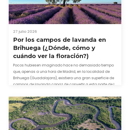
27 julio 2026
Por los campos de lavanda en
Brihuega (¿Dónde, cómo y
cuándo ver la floración?)
Pocos hubiesen imaginado hace no demasiado tiempo
que, apenas a una hora de Madrid, en la localidad de
Brihuega (Guadalajara), existiera una gran superficie de
campos de lavanda capaz de convertir a esta parte de la
comarca de La Alcarria en un pedacito de La Provenza. El
color morado se…