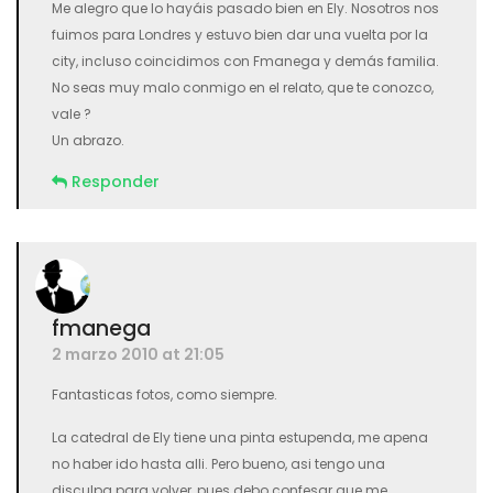
Me alegro que lo hayáis pasado bien en Ely. Nosotros nos
fuimos para Londres y estuvo bien dar una vuelta por la
city, incluso coincidimos con Fmanega y demás familia.
No seas muy malo conmigo en el relato, que te conozco,
vale ?
Un abrazo.
Responder
fmanega
2 marzo 2010 at 21:05
Fantasticas fotos, como siempre.
La catedral de Ely tiene una pinta estupenda, me apena
no haber ido hasta alli. Pero bueno, asi tengo una
disculpa para volver, pues debo confesar que me