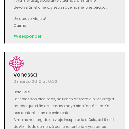
ir…ya me fustigé bastante. Además, al final me
devolverán el dinero, y eso sí que no me lo esperaba…
Un abrazo, viajero!
Carme
Responder
vanessa
2 marzo 2010 at 0:22
Hola Sele,
Las fotos son preciosas, no tienen desperdicio. Me alegra
mucho que el fin de semana haya sido fantástico. Ya
nos contarás con detenimiento.
A mi me ha surgido un viaje inesperado a Oslo, del 9 al 11
de Abril, todo comenzó con una tontería y ya somos