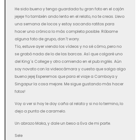
He sido bueno y tengo guardada tu gran foto en el cajón
jejeje Yo también ando lento en el relato, no te creas. Llevo
una semana de locos y estoy sacando ratitos para
hacer una crónica lo más completa posible. Róbame
alguna foto de grupo, don´t worry.
Tío, estuve ayer viendo los vídeos y no sé cómo, pero no
se grabó nada de lo de las barcas. Así que colgaré uno
del King´s College y otro comiendo en el pub inglés. Aún
soy novato con la videocámara y cuesta que salga algo
bueno jejej Esperemos que para el viaje a Camboya y
Singapur la cosa mejore. Me sigue gustando más hacer
fotos!
Voy a ver si hoy le doy caña al relato y si no lo termino, lo
dejo a punto de caramelo.
Un abrazo Maka, y dale un beso a Eva de mi parte.
Sele