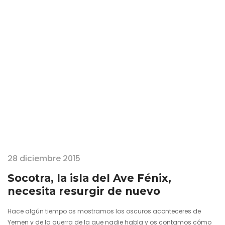
destinos que mayor impacto me han dejado en los últimos años.
Me hallo en Socotra, una isla sin igual que millones de…
28 diciembre 2015
Socotra, la isla del Ave Fénix,
necesita resurgir de nuevo
Hace algún tiempo os mostramos los oscuros aconteceres de
Yemen y de la guerra de la que nadie habla y os contamos cómo