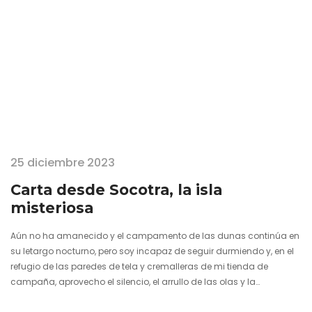
25 diciembre 2023
Carta desde Socotra, la isla
misteriosa
Aún no ha amanecido y el campamento de las dunas continúa en
su letargo nocturno, pero soy incapaz de seguir durmiendo y, en el
refugio de las paredes de tela y cremalleras de mi tienda de
campaña, aprovecho el silencio, el arrullo de las olas y la
inspiración para empezar a escribirte esta carta sobre uno de los