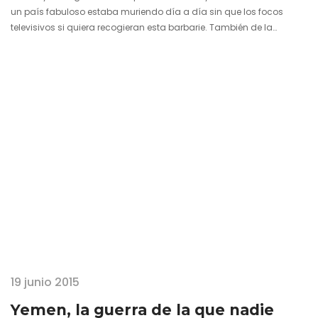
un país fabuloso estaba muriendo día a día sin que los focos
televisivos si quiera recogieran esta barbarie. También de la
manera de lograr que la ayuda pudiera llegar a las familias desde
dentro gracias a la labor de la Solidarios sin fronteras. Hoy
regresamos a Yemen, en concreto a una isla legendaria como
Socotra, donde varias historias de la Antigüedad…
19 junio 2015
Yemen, la guerra de la que nadie