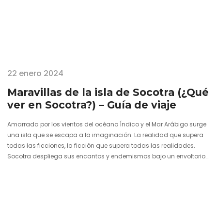
22 enero 2024
Maravillas de la isla de Socotra (¿Qué
ver en Socotra?) – Guía de viaje
Amarrada por los vientos del océano Índico y el Mar Arábigo surge
una isla que se escapa a la imaginación. La realidad que supera
todas las ficciones, la ficción que supera todas las realidades.
Socotra despliega sus encantos y endemismos bajo un envoltorio
de misterio donde cada lazada esconde mil historias de
navegantes, naufragios, criaturas legendarias y la sensación
constante de hallarse en un lugar remoto y atrapado en su propio
aislamiento. Esta isla de Yemen emerge de su propia…