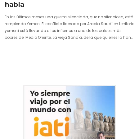
habla
En los últimos meses una guerra silenciada, que no silenciosa, está
rompiendo Yemen. El conflicto liderado por Arabia Saudí en territorio
yemení está llevando a los infiernos a uno de los países más
pobres del Medio Oriente. La vieja Sana'a, de la que quienes la han
visto aseguran es la ciudad más bella del mundo, ve menguar
bomba a bomba sus edificios de adobe. Y lo que es peor, la vidas
de la población local se ahogan en una injusticia de…