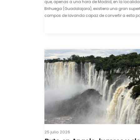
que, apenas a una hora de Madrid, en la localid
Brihuega (Guadalajara), existiera una gran superf
campos de lavanda capaz de convertir a esta par
comarca de La Alcarria en un pedacito de La Prov
color morado se…
25 julio 2026