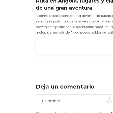
Ruta en Angola, lugares y cl
de una gran aventura
El cómo se reacciona ante la adversidad puede l
ser más importante que la adversidad en sí mism
movimiento posterior a lo acontecido nace la fuer
motor. Y, si un país de África puede hablar de resil
una capacidad innata para mirar hacia adelant
mostrarse…
Deja un comentario