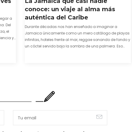
aves
La Jamaica que casi nadie
conoce: un viaje al alma más
auténtica del Caribe
legar a
a. Del
Durante décadas nos han enseñado a imaginar a
za, el
Jamaica únicamente como un mero catálogo de playas
iencia y
infinitas, hoteles frente al mar, reggae sonando de fondo y
e y
un cóctel servido bajo la sombra de una palmera. Eso
también es cierto. Y bien apetecible, por supuesto. Pero
representa una imagen incompleta. Porque…