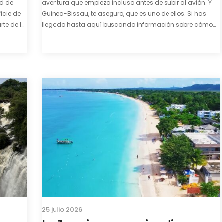
ad de
aventura que empieza incluso antes de subir al avión. Y
icie de
Guinea-Bissau, te aseguro, que es uno de ellos. Si has
te de la
llegado hasta aquí buscando información sobre cómo
enza. El
conseguir el visado para entrar a Guinea-Bissau,
probablemente ya te hayas encontrado con que…
25 julio 2026