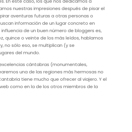
es. En este caso, los que nos dedicamos a
ontamos nuestras impresiones después de pisar el
spirar aventuras futuras a otras personas o
s buscan información de un lugar concreto en
la influencia de un buen número de bloggers es,
, quince o veinte de los más leídos, hablamos
, no sólo eso, se multiplican (y se
lugares del mundo.
excelencias cántabras (monumentales,
rearemos una de las regiones más hermosas no
antabria tiene mucho que ofrecer al viajero. Y el
i web como en la de los otros miembros de la