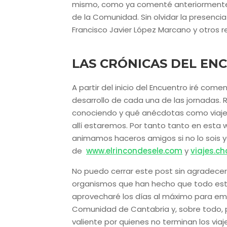
mismo, como ya comenté anteriormente,
de la Comunidad. Sin olvidar la presencia
Francisco Javier López Marcano y otros 
LAS CRÓNICAS DEL EN
A partir del inicio del Encuentro iré c
desarrollo de cada una de las jornadas.
conociendo y qué anécdotas como viaje
allí estaremos. Por tanto tanto en esta
animamos haceros amigos si no lo sois y
de
www.elrincondesele.com
y
viajes.c
No puedo cerrar este post sin agradecer 
organismos que han hecho que todo esto 
aprovecharé los días al máximo para emp
Comunidad de Cantabria y, sobre todo, 
valiente por quienes no terminan los viaj