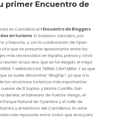
su primer Encuentro de
brará en Cantabria el
I Encuentro de Bloggers
adas en turismo
. El Gobierno cántabro, por
smo y Deporte, y con la colaboración de Open
 cita que se presume apasionante entre los
ajes más reconocidos en España, prensa y otros
na reunión al uso sino que se ha elegido el mejor
 VERDE Y MARAVILLOSA TIERRA CÁNTABRA. Y es que
 que se suele denominar “Blogtrip”, ya que a lo
 de los atractivos turísticos más importantes
cuevas de El Soplao y Monte Castillo, San
na del Mar, el balneario de Puente Viesgo, el
l Parque Natural de Oyambre y el Valle de
amira y el Marítimo del Cantábrico. En este
harla más reposada entre todos que sirva para