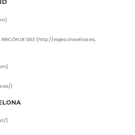
ID
com)
RINCÓN DE SELE (http://viajes.chavetas.es,
com)
i.es/)
ELONA
et/)