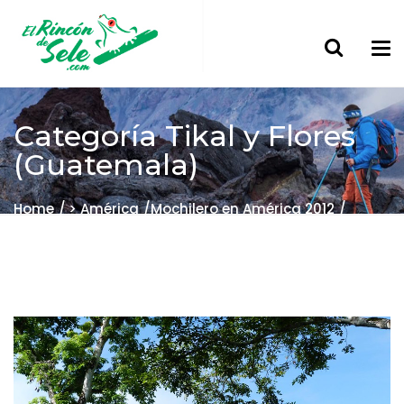
Categoría
Tikal y Flores
(Guatemala)
Home
> América
Mochilero en América 2012
Tikal y Flores (Guatemala)