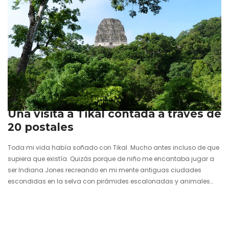
22 agosto 2024
Una visita a Tikal contada a través de
20 postales
Toda mi vida había soñado con Tikal. Mucho antes incluso de que
supiera que existía. Quizás porque de niño me encantaba jugar a
ser Indiana Jones recreando en mi mente antiguas ciudades
escondidas en la selva con pirámides escalonadas y animales
salvajes protegiendo lugares sagrados. Cuando por fin tuve la
ocasión de viajar a Tikal, en Guatemala, todas aquellas imágenes
de la niñez se convirtieron en reales. La ciudad más importante de
los mayas en las selvas del Petén, honor…