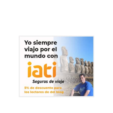
del lago Petén Itzá, el tercero más grande de Guatemala, recogía
las tonalidades más gruesas del gris de las nubes que se se
enfurecían y contenían la respiración para detener los rayos de un
Sol que ardía sin iluminar. Pero como se suele…