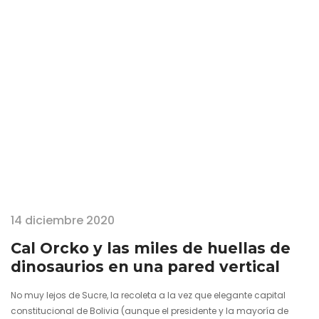
kilómetros de la mitad del mundo, se cuelga de ambos hemisferios
siendo sabedora de que…
14 diciembre 2020
Cal Orcko y las miles de huellas de
dinosaurios en una pared vertical
No muy lejos de Sucre, la recoleta a la vez que elegante capital
constitucional de Bolivia (aunque el presidente y la mayoría de