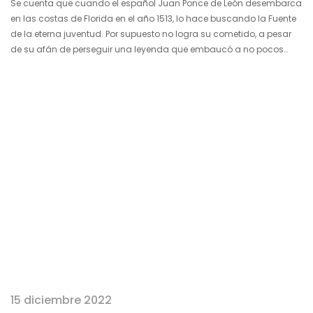
Se cuenta que cuando el español Juan Ponce de León desembarca
en las costas de Florida en el año 1513, lo hace buscando la Fuente
de la eterna juventud. Por supuesto no logra su cometido, a pesar
de su afán de perseguir una leyenda que embaucó a no pocos
exploradores y conquistadores en aquel tiempo. Bien salvándose
de flechas envenenadas de los indígenas, así como de la mordida
de los astutos caimanes custodios de humedales y ciénagas,
halló para la…
15 diciembre 2022