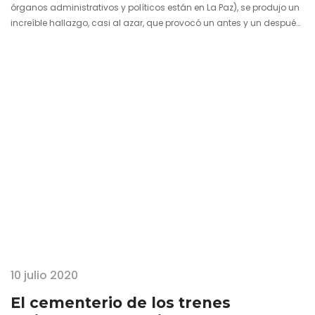
órganos administrativos y políticos están en La Paz), se produjo un
increíble hallazgo, casi al azar, que provocó un antes y un después
en el mundo de la paleontología. Nunca, en realidad había salido
a la luz algo de semejante calado. Sucedió hace unas pocas
décadas en un contexto físico a priori tan poco interesante como
una…
10 julio 2020
El cementerio de los trenes