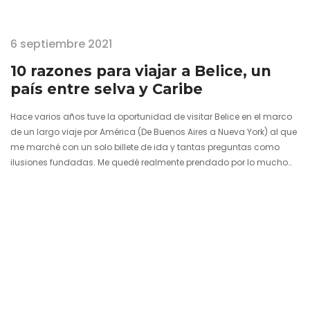
6 septiembre 2021
10 razones para viajar a Belice, un
país entre selva y Caribe
Hace varios años tuve la oportunidad de visitar Belice en el marco
de un largo viaje por América (De Buenos Aires a Nueva York) al que
me marché con un solo billete de ida y tantas preguntas como
ilusiones fundadas. Me quedé realmente prendado por lo mucho
que tiene para ofrecer el pequeño país centroamericano de piel
negra y habla inglesa donde la jungla se empeña al máximo en
tocar las aguas cristalinas del mar Caribe. Pero Belice se siente
cómodo…