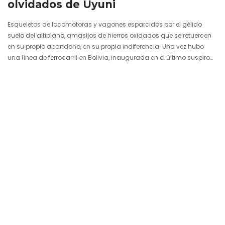
olvidados de Uyuni
Esqueletos de locomotoras y vagones esparcidos por el gélido
suelo del altiplano, amasijos de hierros oxidados que se retuercen
en su propio abandono, en su propia indiferencia. Una vez hubo
una línea de ferrocarril en Bolivia, inaugurada en el último suspiro
del siglo XIX, que comunicó Uyuni con Antofagasta (ahora chileno)
y que sirvió para transportar minerales como estaño, plata e
incluso oro. Durante décadas fue un símbolo del progreso que
parecía tocar al pueblo boliviano con la yema de…