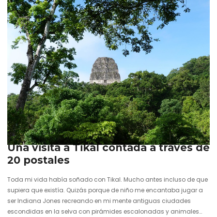
pasamos a un territorio de picos nevados, glaciares que se
quiebran en inmensos…
22 agosto 2024
Una visita a Tikal contada a través de
20 postales
Toda mi vida había soñado con Tikal. Mucho antes incluso de que
supiera que existía. Quizás porque de niño me encantaba jugar a
ser Indiana Jones recreando en mi mente antiguas ciudades
escondidas en la selva con pirámides escalonadas y animales