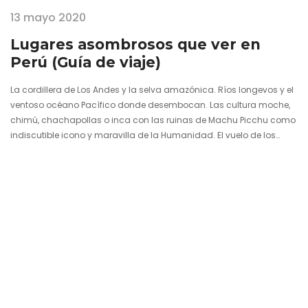
13 mayo 2020
Lugares asombrosos que ver en
Perú (Guía de viaje)
La cordillera de Los Andes y la selva amazónica. Ríos longevos y el
ventoso océano Pacífico donde desembocan. Las cultura moche,
chimú, chachapollas o inca con las ruinas de Machu Picchu como
indiscutible icono y maravilla de la Humanidad. El vuelo de los
cóndores y la mirada penetrante del jaguar. El lago Titicaca y las
islas Ballestas. Las líneas de Nazca y la belleza a todo color de las
ciudades coloniales del antiguo virreinato. El pisco y el ceviche. El…