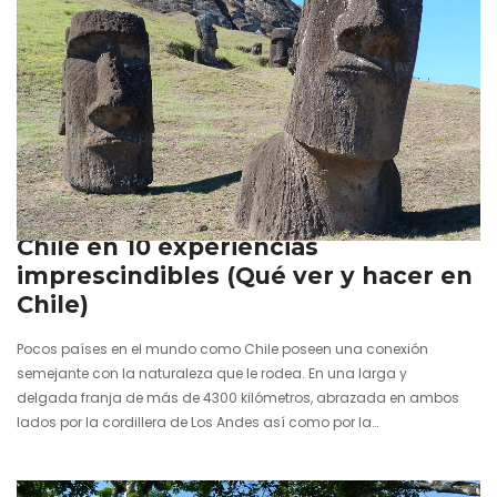
7 noviembre 2024
Chile en 10 experiencias
imprescindibles (Qué ver y hacer en
Chile)
Pocos países en el mundo como Chile poseen una conexión
semejante con la naturaleza que le rodea. En una larga y
delgada franja de más de 4300 kilómetros, abrazada en ambos
lados por la cordillera de Los Andes así como por la
inmensa muralla líquida que forman olas del océano Pacífico, se
deslizan paisajes tan diversos como categóricos. De los desiertos
más áridos del planeta y vaporosos géiseres altiplánicos del norte