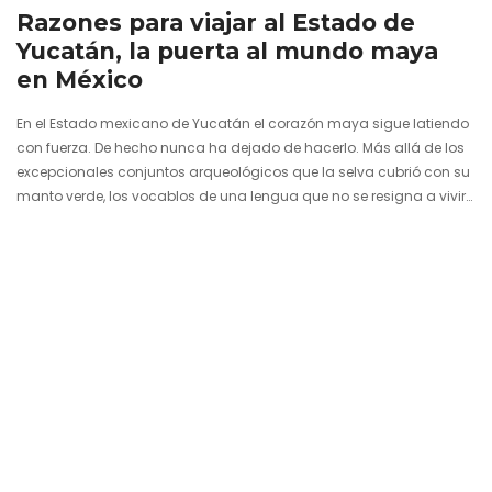
Razones para viajar al Estado de
Yucatán, la puerta al mundo maya
en México
En el Estado mexicano de Yucatán el corazón maya sigue latiendo
con fuerza. De hecho nunca ha dejado de hacerlo. Más allá de los
excepcionales conjuntos arqueológicos que la selva cubrió con su
manto verde, los vocablos de una lengua que no se resigna a vivir
en silencio, los cenotes sagrados o el sabor inimitable de la
cochinita pibil, uno de los platos yucatecos más internacionales.
Dentro de la península del mismo nombre, Yucatán vive
acompañado de otros dos estados…