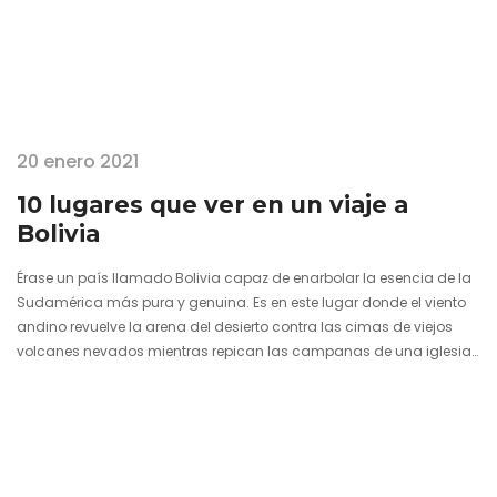
20 enero 2021
10 lugares que ver en un viaje a
Bolivia
Érase un país llamado Bolivia capaz de enarbolar la esencia de la
Sudamérica más pura y genuina. Es en este lugar donde el viento
andino revuelve la arena del desierto contra las cimas de viejos
volcanes nevados mientras repican las campanas de una iglesia
de fachada barroca colonial con santos cristianos esculpidos
junto a Inti, el Dios Sol en la mitología inca. Las lenguas que se
hablan en los senderos vienen de muy atrás en el tiempo, aunque
terminan encontrando en el castellano ese fondo…