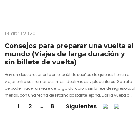
13 abril 2020
Consejos para preparar una vuelta al
mundo (Viajes de larga duración y
sin billete de vuelta)
Hay un deseo recurrente en el baúl de sueños de quienes tienen a
viajar entre sus romances más idealizados y placenteros. Se trata
de poder hacer un viaje de larga duración, sin billete de regreso o, al
menos, con una fecha de retorno bastante lejana. Dar la vuelta al
mundo o plantearse una ruta muy prolongada en el tiempo
1
2
…
8
Siguientes
requiere de una planificación con cierto sosiego para marcharse
con las ideas claras y, sobre todo, con un horizonte despejado.
Sabiendo…