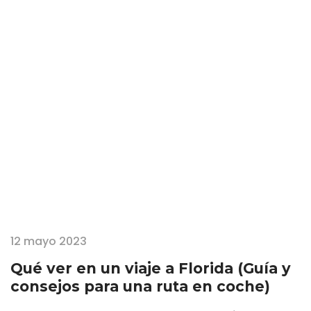
salvajes protegiendo lugares sagrados. Cuando por fin tuve la
ocasión de viajar a Tikal, en Guatemala, todas aquellas imágenes
de la niñez se convirtieron en reales. La ciudad más importante de
los mayas en las selvas del Petén, honor…
12 mayo 2023
Qué ver en un viaje a Florida (Guía y
consejos para una ruta en coche)