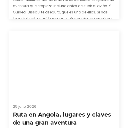
aventura que empieza incluso antes de subir al avión. Y
Guinea-Bissau, te aseguro, que es uno de ellos. Si has
llegado hasta aquí buscando información sobre cómo
conseguir el visado para entrar a Guinea-Bissau,
probablemente ya te hayas encontrado con que…
25 julio 2026
Ruta en Angola, lugares y claves
de una gran aventura