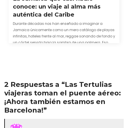
conoce: un viaje al alma más
auténtica del Caribe
Durante décadas nos han enseñado a imaginar a
Jamaica únicamente como un mero catálogo de playas
infinitas, hoteles frente al mar, reggae sonando de fondo y
un cóctel servido bajo la sombra de una palmera. Eso
también es cierto. Y bien apetecible, por supuesto. Pero
representa una imagen incompleta. Porque…
2 Respuestas a “Las Tertulias
viajeras toman el puente aéreo:
¡Ahora también estamos en
Barcelona!”