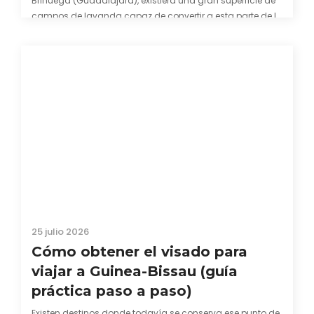
Brihuega (Guadalajara), existiera una gran superficie de
campos de lavanda capaz de convertir a esta parte de la
comarca de La Alcarria en un pedacito de La Provenza. El
color morado se…
25 julio 2026
Cómo obtener el visado para
viajar a Guinea-Bissau (guía
práctica paso a paso)
Existen destinos donde todavía se conserva ese punto de