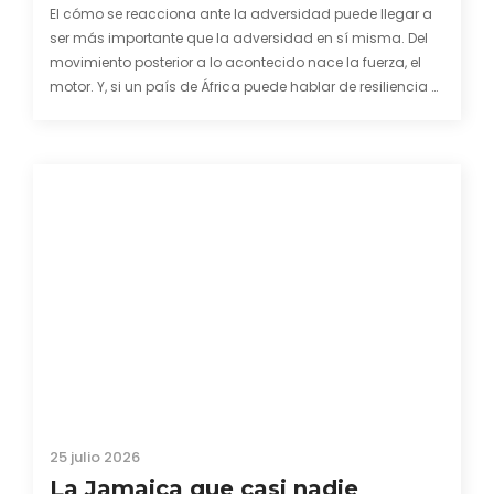
El cómo se reacciona ante la adversidad puede llegar a
ser más importante que la adversidad en sí misma. Del
movimiento posterior a lo acontecido nace la fuerza, el
motor. Y, si un país de África puede hablar de resiliencia y
una capacidad innata para mirar hacia adelante y
mostrarse…
25 julio 2026
La Jamaica que casi nadie