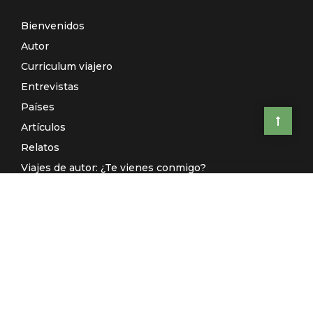
Bienvenidos
Autor
Curriculum viajero
Entrevistas
Países
Artículos
Relatos
Viajes de autor: ¿Te vienes conmigo?
El Galeón de Manila (Radio)
Contacto
© El Rincón de Sele 2020 -
Aviso legal
-
Política de privacidad
-