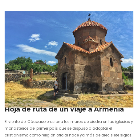
bíblico donde la llama de la nueva religión prendió primero. Tras
llevar a cabo un hermoso viaje a Armenia dentro de una aventura
caucásica en la que también visitamos Georgia, tenéis…
18 julio 2016
Hoja de ruta de un viaje a Armenia
El viento del Cáucaso erosiona los muros de piedra en las iglesias y
monasterios del primer país que se dispuso a adoptar el
cristianismo como religión oficial hace ya más de diecisiete siglos.