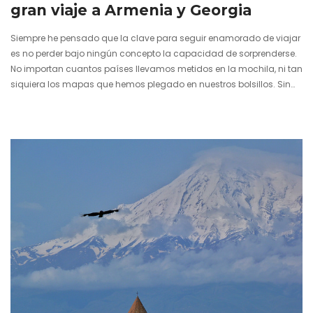
gran viaje a Armenia y Georgia
Siempre he pensado que la clave para seguir enamorado de viajar
es no perder bajo ningún concepto la capacidad de sorprenderse.
No importan cuantos países llevamos metidos en la mochila, ni tan
siquiera los mapas que hemos plegado en nuestros bolsillos. Sin
sorpresa no hay ilusión, sin ilusión no hay emoción y sin emoción
no hay viaje. Soy incapaz de verlo de otra manera. Mientras escribo
estas líneas puedo contemplar desde la ventana las murallas de
Tbilisi, la capital de…