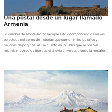
23 junio 2016
Una postal desde un lugar llamado
Armenia
La cumbre del Monte Ararat siempre está acompañada de nieves
perpetuas así como de historias que suman miles de años y
millones de páginas. Allí se cuenta en la Biblia que se posó el
mismísimo Arca de Noé tras el diluvio universal, siendo la metáfora
perfecta de esa segunda oportunidad que Dios le daría al mundo.
El Ararat sería al Cáucaso lo que el Kilimanjaro a África y el Monte
Fuji a Japón, un símbolo o más bien el corazón de un pueblo, el
pozo…