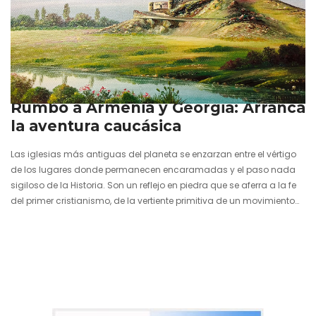
17 junio 2016
Rumbo a Armenia y Georgia: Arranca
la aventura caucásica
Las iglesias más antiguas del planeta se enzarzan entre el vértigo
de los lugares donde permanecen encaramadas y el paso nada
sigiloso de la Historia. Son un reflejo en piedra que se aferra a la fe
del primer cristianismo, de la vertiente primitiva de un movimiento
que cambiaría el mundo por completo. El Monte Ararat, con su
semblante bíblico teñido de blanco, ilumina las ciudades
y paisajes de Armenia, mientras que en Georgia la gente se asoma
al balcón para saludar a…