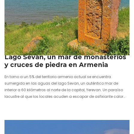
9 mayo 2024
Lago Sevan, un mar de monasterios
y cruces de piedra en Armenia
En torno a un 5% del territorio armenio actual se encuentra
sumergido en las aguas del lago Sevan, un auténtico mar de
interior a 60 kilómetros al norte de la capital, Yerevan. Un paraíso
lacustre al que los locales acuden a escapar de asfixiante calor
estival y que por poco no se esfumó en la época soviética como sí
sucedería con el denostado Mar de Aral en Asia Central. La idea de
Stalin era secarlo, pero con su muerte los planes…