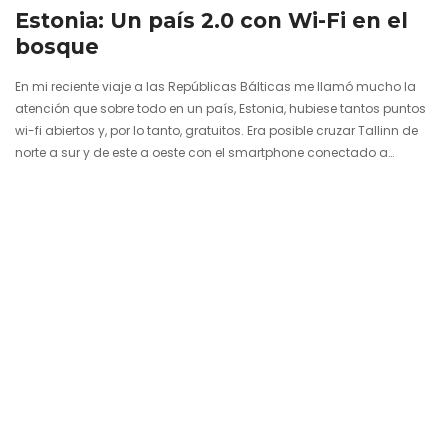
Estonia: Un país 2.0 con Wi-Fi en el
bosque
En mi reciente viaje a las Repúblicas Bálticas me llamó mucho la
atención que sobre todo en un país, Estonia, hubiese tantos puntos
wi-fi abiertos y, por lo tanto, gratuitos. Era posible cruzar Tallinn de
norte a sur y de este a oeste con el smartphone conectado a
internet durante todo el camino. Y lo más impresionante, pude tener
varias conexiones dentro de un bosque cerrado como es del del
Soomaa National Park, en el que habitan los osos, los lobos y
los alces,…