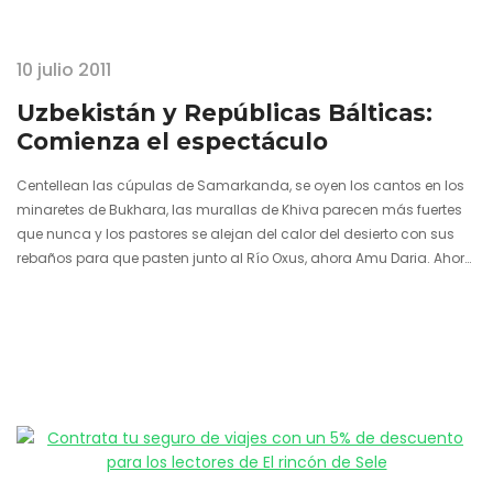
10 julio 2011
Uzbekistán y Repúblicas Bálticas:
Comienza el espectáculo
Centellean las cúpulas de Samarkanda, se oyen los cantos en los
minaretes de Bukhara, las murallas de Khiva parecen más fuertes
que nunca y los pastores se alejan del calor del desierto con sus
rebaños para que pasten junto al Río Oxus, ahora Amu Daria. Ahora
sí que sí, el Gran Viaje del verano ha comenzado. Uzbekistán, el
corazón de la Ruta de la Seda, late con la sangre de los Marco Polo,
Tamerlán, Ibn Battuta, y se pasea con…