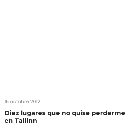
Gauja. Allí la Edad Media nos trae la sede de una Orden de
Caballeros, los Hermanos Livonios de la Espada, que constituían el
brazo templario y cruzado en las lejanas tierras bálticas. Por los
aposentos…
15 octubre 2012
Diez lugares que no quise perderme
en Tallinn