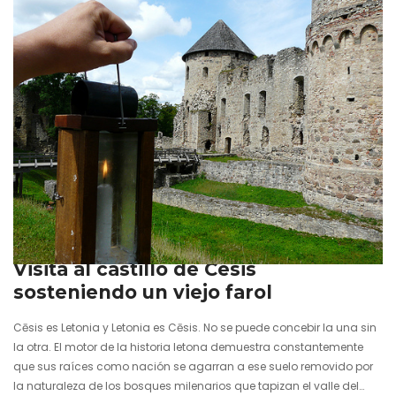
11 noviembre 2015
Visita al castillo de Cēsis
sosteniendo un viejo farol
Cēsis es Letonia y Letonia es Cēsis. No se puede concebir la una sin
la otra. El motor de la historia letona demuestra constantemente
que sus raíces como nación se agarran a ese suelo removido por
la naturaleza de los bosques milenarios que tapizan el valle del