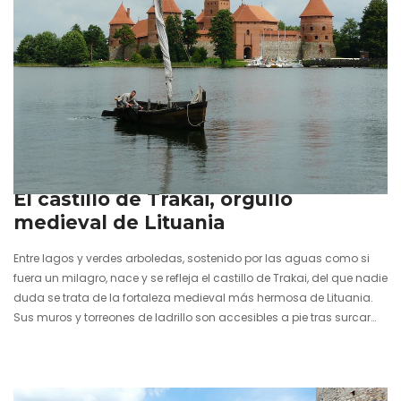
10 agosto 2020
El castillo de Trakai, orgullo
medieval de Lituania
Entre lagos y verdes arboledas, sostenido por las aguas como si
fuera un milagro, nace y se refleja el castillo de Trakai, del que nadie
duda se trata de la fortaleza medieval más hermosa de Lituania.
Sus muros y torreones de ladrillo son accesibles a pie tras surcar
dos puentes de madera en un entorno tan idílico que parece de
cuento. Los cisnes y patos confunden sus siluetas con los de los
pequeños botes de pesca que rodean el símbolo…