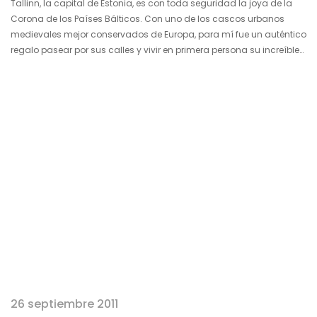
Tallinn, la capital de Estonia, es con toda seguridad la joya de la
Corona de los Países Bálticos. Con uno de los cascos urbanos
medievales mejor conservados de Europa, para mí fue un auténtico
regalo pasear por sus calles y vivir en primera persona su increíble
ambiente veraniego dentro de un escenario en el que la luz del Sol
no se resigna a perderse al otro lado del mar. Hay muchas
ciudades hermosas, pero Tallinn es diferente a todas. Orgullosa de
su historia…
26 septiembre 2011