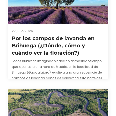
27 julio 2026
Por los campos de lavanda en
Brihuega (¿Dónde, cómo y
cuándo ver la floración?)
Pocos hubiesen imaginado hace no demasiado tiempo
que, apenas a una hora de Madrid, en la localidad de
Brihuega (Guadalajara), existiera una gran superficie de
campos de lavanda capaz de convertir a esta parte de la
comarca de La Alcarria en un pedacito de La Provenza. El
color morado se…