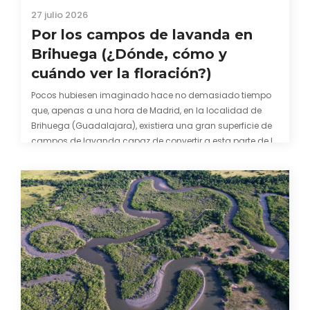
27 julio 2026
Por los campos de lavanda en
Brihuega (¿Dónde, cómo y
cuándo ver la floración?)
Pocos hubiesen imaginado hace no demasiado tiempo
que, apenas a una hora de Madrid, en la localidad de
Brihuega (Guadalajara), existiera una gran superficie de
campos de lavanda capaz de convertir a esta parte de la
comarca de La Alcarria en un pedacito de La Provenza. El
color morado se…