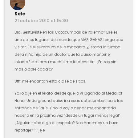
Sele
21 octubre 2010 at 15:30
Blai, ¿estuviste en las Catacumbas de Palermo? Ese es
uno de los lugares del mundo que MÁS GANAS tengo que
visitar. Es el summum de lo macabro. ¿Estaba la tumba
de la niña hija de un doctor que la quiso mantener
intacta? Me llama muchísimo la atención. ¿Entras sin
más o abre cada x?
Ufff, me encantan esta clase de sitios.
Ya lo dije en el relato, desde que lo vi jugando al Medal of
Honor Underground quise ir a esas catacumbas bajo las
entrañas de París. Y no lo voy a negar, me encantaría
hacerlo en la próxima vez “desde un lugar menos legal”.
¿Alguien sabe algo al respecto? Nos hacemos un buen
reportaje??? jeje