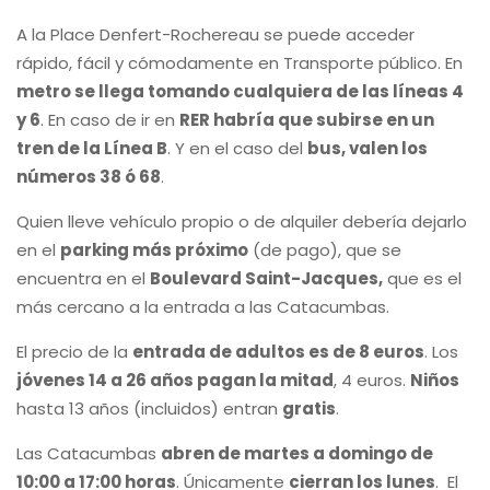
A la Place Denfert-Rochereau se puede acceder
rápido, fácil y cómodamente en Transporte público. En
metro se llega tomando cualquiera de las líneas 4
y 6
. En caso de ir en
RER habría que subirse en un
tren de la Línea B
. Y en el caso del
bus, valen los
números 38 ó 68
.
Quien lleve vehículo propio o de alquiler debería dejarlo
en el
parking más próximo
(de pago), que se
encuentra en el
Boulevard Saint-Jacques,
que es el
más cercano a la entrada a las Catacumbas.
El precio de la
entrada de adultos es de 8 euros
. Los
jóvenes 14 a 26 años pagan la mitad
, 4 euros.
Niños
hasta 13 años (incluidos) entran
gratis
.
Las Catacumbas
abren de martes a domingo de
10:00 a 17:00 horas
. Únicamente
cierran los lunes
. El