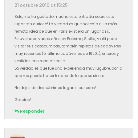
21 octubre 2010 at 15:25
Sele, me ha gustado mucho esta entrada sobre este
lugar tan curioso! La verdad es que no tenía ni la más
remota idea de que en Paris existiera un lugar así…
Estuve hace varios años en Palermo, Sicilia, y allí pude
visitar sus catacumbas, también repletas de cadáveres
muy recientes (el útlimo cadáver es de 1920…), enteros y
vestidos con ropa de calle…
La verdad es que fue una experiencia muy lúgubre, por lo
que me puedo hacer la idea de lo que se siente…
No dejes de descubrirnos lugares curiosos!
Gracias!
Responder