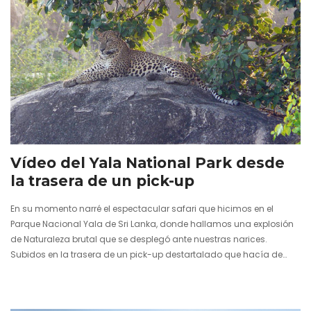
24 enero 2013
Vídeo del Yala National Park desde
la trasera de un pick-up
En su momento narré el espectacular safari que hicimos en el
Parque Nacional Yala de Sri Lanka, donde hallamos una explosión
de Naturaleza brutal que se desplegó ante nuestras narices.
Subidos en la trasera de un pick-up destartalado que hacía de
poderoso 4x4 (versión vintage ochentera) vivimos una serie de
escenas de fauna con las mejores panorámicas que nos
pudiésemos imaginar en este país que resultó ser toda una