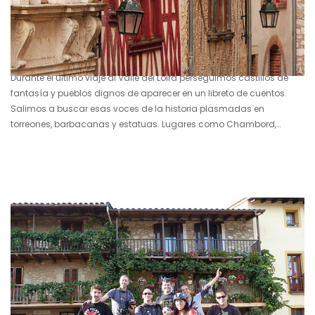
6 mayo 2013
El vídeo del viaje al Valle del Loira
Durante el último viaje al Valle del Loira perseguimos castillos de
fantasía y pueblos dignos de aparecer en un libreto de cuentos.
Salimos a buscar esas voces de la historia plasmadas en
torreones, barbacanas y estatuas. Lugares como Chambord,
Cheverny, Chaumont, Sully, Amboise y otros muchos nos mostraron
que el Loira es algo más que la cicatriz que divide Francia en dos.
Ya os contamos nuestro recorrido y consejos varios en una Guía
práctica del viaje a los castillos del…