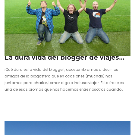
7 noviembre 2013
La dura vida del blogger de viajes…
¡Qué dura es la vida del blogger!, acostumbramos a decir los
amigos de la blogosfera que en ocasiones (muchas) nos
juntamos para charlar, tomar algo o incluso viajar. Esta frase es
una de esas bromas que nos hacemos entre nosotros cuando
estamos divirtiéndonos o dándonos un buen homenaje.
Aprovechando el tirón de este nuevo dicho popular nos dio por
hacer nada menos que en Gdansk (Polonia) una parodia grabada
en vídeo entre tres amigos como somos Avistu de Viajablog,
Adrián…