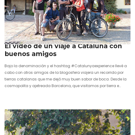
7 febrero 2013
El vídeo de un viaje a Cataluña con
buenos amigos
Bajo la denominación y el hashtag #Catalunyaexperience llevé a
cabo con otros amigos de la blogosfera viajera un recorrido por
tierras catalanas que me dejó muy buen sabor de boca. Desde la
cosmopolita y ajetreada Barcelona, que visitamos por tierra e
incluso en helicóptero, hasta una solitaria y vetusta masía de la
Garrotxa, esos pies de magma que anuncian la llegada de los
Pirineos. Desde la peculiar casa de Salvador Dalí frente al mar en
Portlligat hasta el más internacional…