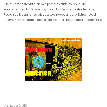
Fue durante este viaje, en mis primeros días en Chile. Me
encontraba en Punta Arenas, la ciudad más importante de la
Región de Magallanes, dispuesto a navegar por el Estrecho del
mismo nombre para llegar a Isla Magdalena, un área únicamente
poblada por pingüinos magallánicos. Era una excursión de una
tarde que parecía se iba a orientar por cauces normales, pero el
destino quiso gastarnos una broma y jugar con nosotros en un
barco pesquero que, aunque parezca mentira, nunca…
7 mayo 2012