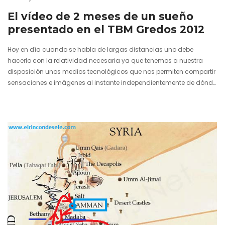
El vídeo de 2 meses de un sueño
presentado en el TBM Gredos 2012
Hoy en día cuando se habla de largas distancias uno debe
hacerlo con la relatividad necesaria ya que tenemos a nuestra
disposición unos medios tecnológicos que nos permiten compartir
sensaciones e imágenes al instante independientemente de dónde
nos encontremos. De esa forma, estando en pleno viaje por tierra
americanas, traté de colarme e intervenir durante unos minutos en
el Travelbloggers Meeting de Gredos celebrado el último fin de
semana. Aparecí (a pesar de los fallos técnicos) a través de un…