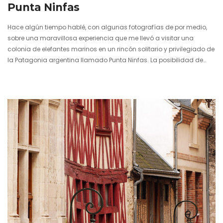
Punta Ninfas
Hace algún tiempo hablé, con algunas fotografías de por medio,
sobre una maravillosa experiencia que me llevó a visitar una
colonia de elefantes marinos en un rincón solitario y privilegiado de
la Patagonia argentina llamado Punta Ninfas. La posibilidad de
llegar aquel lugar y contemplar semejante despliegue de
naturaleza marina en las costas australes del Atlántico me sedujo
de tal manera que reconozco disfruté como un niño de aquellos
momentos tan mágicos. Al respecto, y dado que me quedé con…