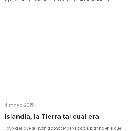
el país nórdico. Tras llevar a cabo en coche de alquiler la ruta
circular por la isla se me quedaron grabados numerosos lugares y,
sobre todo, momentos que tienen que ver con este viaje a Islandia
en el que uno cree regresar a los orígenes de la Tierra para conocer
tal cual pudo ser hace…
4 mayo 2015
Islandia, la Tierra tal cual era
Hay viajes que te llevan a conocer de verdad el planeta en el que