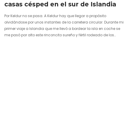
casas césped en el sur de Islandia
Por Keldur no se pasa. A Keldur hay que llegar a propósito
olvidándose por unos instantes de la carretera circular. Durante mi
primer viaje a Islandia que me llevó a bordear la isla en coche se
me pasó por alto este rinconcito sureño y fértil rodeado de los
campos de lava y musgo originados por los vetustos estruendos
del volcán Hekla. Pero tiempo después volví al lugar donde
importantes sagas vikingas vivieron y lucharon hace más de mil
años. En…