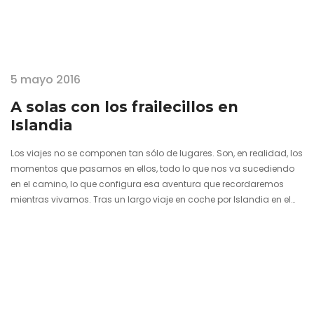
5 mayo 2016
A solas con los frailecillos en
Islandia
Los viajes no se componen tan sólo de lugares. Son, en realidad, los
momentos que pasamos en ellos, todo lo que nos va sucediendo
en el camino, lo que configura esa aventura que recordaremos
mientras vivamos. Tras un largo viaje en coche por Islandia en el
sentido de las agujas del reloj a finales de abril, esperaba con
ansia la llegada primaveral de las aves más características del
país, los frailecillos, quienes regresan siempre por esta época
procedentes de fríos y…