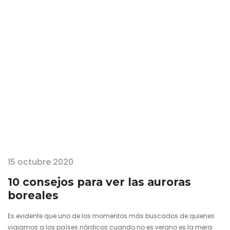
nuestros propios ojos. Ese mundo de hielo y fuego que recrea la
Tierra tal cual era se trata de uno de los destinos más
apasionantes y conmovedores que se me…
15 octubre 2020
10 consejos para ver las auroras
boreales
Es evidente que uno de los momentos más buscados de quienes
viajamos a los países nórdicos cuando no es verano es la mera