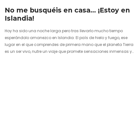
No me busquéis en casa… ¡Estoy en
Islandia!
Hoy ha sido una noche larga pero tras llevarlo mucho tiempo
esperándolo amanezco en Islandia. El país de hielo y fuego, ese
lugar en el que comprendes de primera mano que el planeta Tierra
es un ser vivo, nutre un viaje que promete sensaciones inmensas y
pasiones desmedidas. Siento una ilusión tremenda por estar aquí
y no es momento de comenzar una ruta que me va a llevar a dar la
vuelta completa a la isla. Es aún abril y hace frío, muchos…