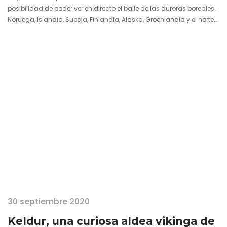
posibilidad de poder ver en directo el baile de las auroras boreales.
Noruega, Islandia, Suecia, Finlandia, Alaska, Groenlandia y el norte
de Siberia o Canadá son lugares cuyo territorio se mece en la
frontera del Círculo Polar Ártico y, por tanto, receptores de las
célebres luces del norte. Este fenómeno natural rodeado de mitos y
leyendas justifica por sí…
30 septiembre 2020
Keldur, una curiosa aldea vikinga de