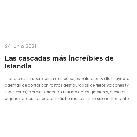
24 junio 2021
Las cascadas más increíbles de
Islandia
Islandia es un sobresaliente en paisajes naturales. A ello le ayuda,
además de contar con rostros desfigurados de fieros volcanes (y
sus efectos) o el hielo blanco-azulado de los glaciares, atesorar
algunas de las cascadas más hermosas e impresionantes tanto
de Europa como de todo el mundo. La colección de cataratas,
muchas de las cuales proceden del continuado deshielo glacial,
es tal, que se ha convertido para muchos viajeros y viajeras en uno
de los grandes objetivos a marcarse a…