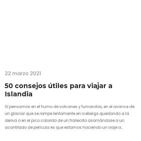
22 marzo 2021
50 consejos útiles para viajar a
Islandia
Si pensamos en el humo de volcanes y fumarolas, en el avance de
un glaciar que se rompe lentamente en icebergs quedando a la
deriva o en el pico colorido de un frailecillo asomándose a un
acantilado de película es que estamos haciendo un viaje a
Islandia con la mente. Pero hay países que tenemos que verlos con