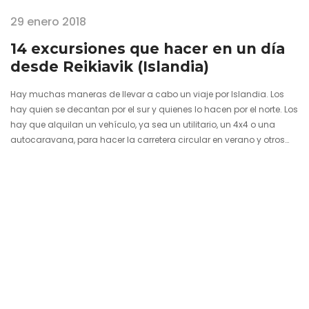
29 enero 2018
14 excursiones que hacer en un día
desde Reikiavik (Islandia)
Hay muchas maneras de llevar a cabo un viaje por Islandia. Los
hay quien se decantan por el sur y quienes lo hacen por el norte. Los
hay que alquilan un vehículo, ya sea un utilitario, un 4x4 o una
autocaravana, para hacer la carretera circular en verano y otros
que prefieren escaparse unos pocos días fuera de temporada.
Quienes lo llevan todo organizado con agencia o prefieren ir a su
aire todo el tiempo, incluso los que deciden utilizar…