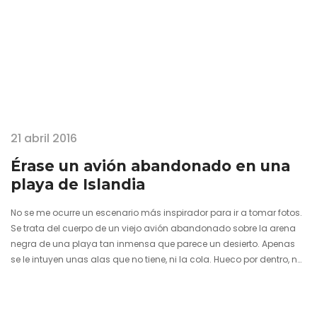
21 abril 2016
Érase un avión abandonado en una
playa de Islandia
No se me ocurre un escenario más inspirador para ir a tomar fotos.
Se trata del cuerpo de un viejo avión abandonado sobre la arena
negra de una playa tan inmensa que parece un desierto. Apenas
se le intuyen unas alas que no tiene, ni la cola. Hueco por dentro, no
es más que un amasijo de recuerdos en el silencio de su
varamiento forzoso. Hace ya más de cuatro décadas que este
avión militar que perteneciera a las fuerzas aéreas