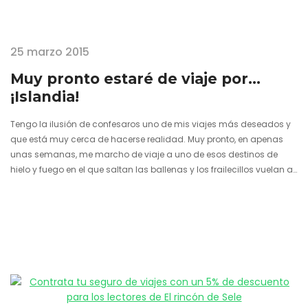
25 marzo 2015
Muy pronto estaré de viaje por…
¡Islandia!
Tengo la ilusión de confesaros uno de mis viajes más deseados y
que está muy cerca de hacerse realidad. Muy pronto, en apenas
unas semanas, me marcho de viaje a uno de esos destinos de
hielo y fuego en el que saltan las ballenas y los frailecillos vuelan al
ras de los acantilados. Allá donde todavía se cree en la
intermediación de los elfos y buena parte del territorio está cubierto
por glaciares. En efecto, me voy de viaje a Islandia,…