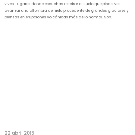
vives. Lugares donde escuchas respirar al suelo que pisas, ves
avanzar una alfombra de hielo procedente de grandes glaciares y
piensas en erupciones volcánicas más de lo normal. Son
incursiones a la geografía terrestre en todo su esplendor. Y en las
que te das cuenta que algún día la Tierra fue así, se creó así. Ese
viaje es Islandia, un país que se abre entre placas…
22 abril 2015