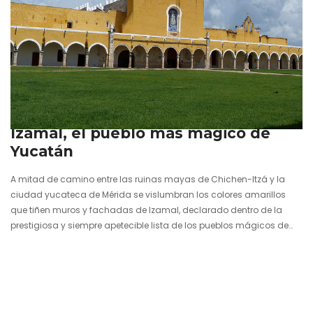
26 enero 2017
Izamal, el pueblo más mágico de
Yucatán
A mitad de camino entre las ruinas mayas de Chichen-Itzá y la
ciudad yucateca de Mérida se vislumbran los colores amarillos
que tiñen muros y fachadas de Izamal, declarado dentro de la
prestigiosa y siempre apetecible lista de los pueblos mágicos de
México. La casualidad hizo que nos detuviésemos en esta
localidad que sobresale en la espesura rodeada de pirámides
mayas y con un claro carácter colonial en cada una de sus lineas
urbanas. El trazado cuadriculado propio de las ciudades…