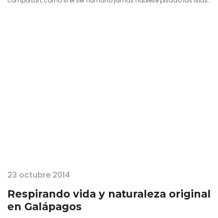
comportan, como si el ser humano jamás hubiese pisado las islas.
Su inocencia, la cercanía con la que se les puede observar y el
respeto reverencial que existe hacia ellos en todo el archipiélago
permite al viajero vivir una experiencia completamente única, muy
alejada…
23 octubre 2014
Respirando vida y naturaleza original
en Galápagos