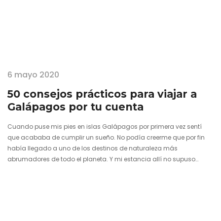
6 mayo 2020
50 consejos prácticos para viajar a
Galápagos por tu cuenta
Cuando puse mis pies en islas Galápagos por primera vez sentí
que acababa de cumplir un sueño. No podía creerme que por fin
había llegado a uno de los destinos de naturaleza más
abrumadores de todo el planeta. Y mi estancia allí no supuso
menguar un ápice mis expectativas, ya que aquello me pareció
aún más impresionante de lo que me hubiera podido imaginar.
Siempre me había preguntado si era posible viajar a Galápagos
por tu cuenta sin dejarte un…