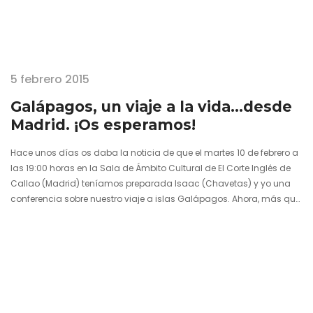
5 febrero 2015
Galápagos, un viaje a la vida…desde
Madrid. ¡Os esperamos!
Hace unos días os daba la noticia de que el martes 10 de febrero a
las 19:00 horas en la Sala de Ámbito Cultural de El Corte Inglés de
Callao (Madrid) teníamos preparada Isaac (Chavetas) y yo una
conferencia sobre nuestro viaje a islas Galápagos. Ahora, más que
repetir lo mismo, vengo a daros unas cuantas razones por las que
no os tenéis que perder esta charla aventurera a la que estáis
invitados. ¿Y cómo? A través de un adelanto en…