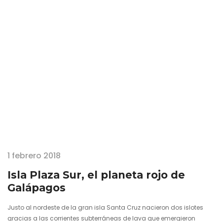
archipiélago del Ecuador, cuyo origen volcánico ha derivado en
paisajes soberbios y cambiantes, permite observar con nitidez y
cercanía a los leones marinos, los…
1 febrero 2018
Isla Plaza Sur, el planeta rojo de
Galápagos
Justo al nordeste de la gran isla Santa Cruz nacieron dos islotes
gracias a las corrientes subterráneas de lava que emergieron