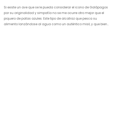
Si existe un ave que se le pueda considerar el icono de Galápagos
por su originalidad y simpatía no se me ocurre otro mejor que el
piquero de patas azules. Este tipo de alcatraz que pesca su
alimento lanzándose al agua como un auténtico misil, y que bien
parece diseñado por la factoría Disney, es una de las fotografías
más buscadas de las islas encantadas. Su largo pico y el color de
sus curiosas patas pintadas de azul celeste le confieren…