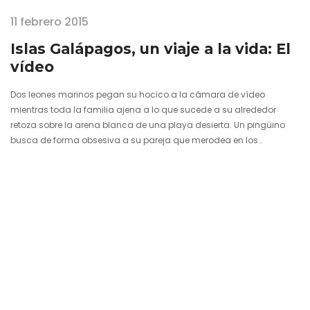
11 febrero 2015
Islas Galápagos, un viaje a la vida: El
vídeo
Dos leones marinos pegan su hocico a la cámara de vídeo
mientras toda la familia ajena a lo que sucede a su alrededor
retoza sobre la arena blanca de una playa desierta. Un pingüino
busca de forma obsesiva a su pareja que merodea en los
aledaños de un mar de lava petrificado. Varios tiburones pasan a
nuestro lado como si fuésemos una especie marina más
entrometiéndose en su camino. Mientras tanto una colonia de
piqueros de patas azules comprueban cómo sale del huevo con…