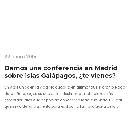
22 enero 2015
Damos una conferencia en Madrid
sobre islas Galápagos, ¿te vienes?
Un viaje único en la vida. No dudaría en afirmar que el archipiélago
de las Galápagos es uno de los destinos de naturaleza más
espectaculares que he podido conocer en todo el mundo. El lugar
que sirvió de fundamento para explicar la famosa teoría de la
evolución de las especies de Charles Darwin posee una fauna
deslumbrante con especies variopintas que han seguido su
camino en cada una de las islas. Desde que Isaac (Chavetas) y yo