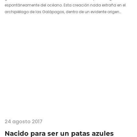
espontáneamente del océano. Esta creación nada extraña en el
archipiélago de las Galápagos, dentro de un evidente origen
volcánico, se la conoce hoy día como Islas Plazas, nombre puesto
en recuerdo del decimosexto presidente de la República del
Ecuador, Leónidas Plaza. Ambas formaciones, Isla Plaza Norte e Isla
Plaza Sur, cuentan con aproximadamente dos kilómetros de
extensión cada una y se…
24 agosto 2017
Nacido para ser un patas azules