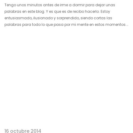
Tengo unos minutos antes de irme a dormir para dejar unas
palabras en este blog. Y es que es de recibo hacerlo. Estoy
entusiasmado, ilusionado y sorprendido, siendo cortas las
palabras para todo lo que pasa por mi mente en estos momentos.
Puede parecer normal cuando uno escribe desde las islas
Galápagos pero probablemente me encuentre en uno de los
lugares más admirables e impactantes en los que he estado en mi
vida. Para los amantes de la naturaleza éste…
16 octubre 2014