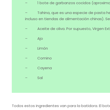
– 1 bote de garbanzos cocidos (aproximad
– Tahina, que es una especie de pasta hecha
incluso en tiendas de alimentación chinas). S
– Aceite de oliva. Por supuesto, Virgen Ext
– Ajo
– Limón
– Comino
– Cayena
– Sal
Todos estos ingredientes van para la batidora. El bo