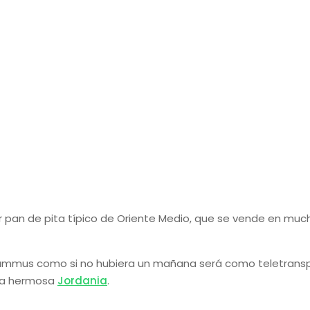
zar pan de pita típico de Oriente Medio, que se vende en m
hummus como si no hubiera un mañana será como teletranspo
 la hermosa
Jordania
.