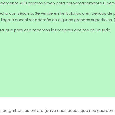
amente 400 gramos sirven para aproximadamente 8 per
 con sésamo. Se vende en herbolarios o en tiendas de pro
e llega a encontrar además en algunas grandes superficies. 
ra, que para eso tenemos los mejores aceites del mundo.
te de garbanzos entero (salvo unos pocos que nos guardemos