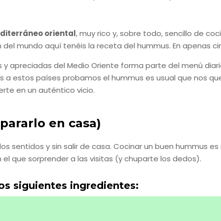
diterráneo oriental
, muy rico y, sobre todo, sencillo de co
n del mundo aquí tenéis la receta del hummus. En apenas cinc
apreciadas del Medio Oriente forma parte del menú diario de 
mos a estos países probamos el hummus es usual que nos q
te en un auténtico vicio.
ararlo en casa)
 los sentidos y sin salir de casa. Cocinar un buen hummus es
el que sorprender a las visitas (y chuparte los dedos).
s siguientes ingredientes: