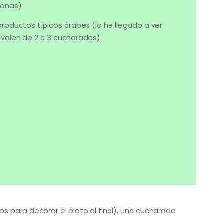
sonas)
ductos típicos árabes (lo he llegado a ver
(valen de 2 a 3 cucharadas)
 para decorar el plato al final), una cucharada