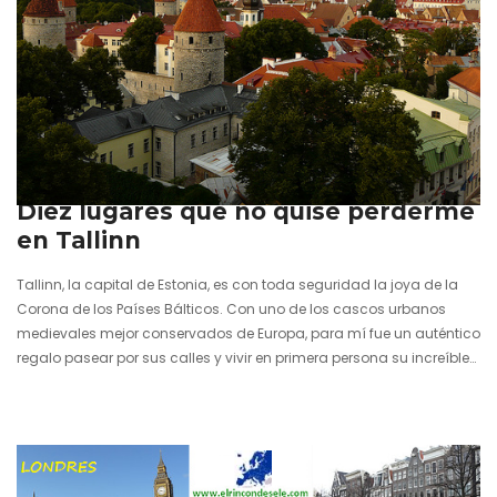
15 octubre 2012
Diez lugares que no quise perderme
en Tallinn
Tallinn, la capital de Estonia, es con toda seguridad la joya de la
Corona de los Países Bálticos. Con uno de los cascos urbanos
medievales mejor conservados de Europa, para mí fue un auténtico
regalo pasear por sus calles y vivir en primera persona su increíble
ambiente veraniego dentro de un escenario en el que la luz del Sol
no se resigna a perderse al otro lado del mar. Hay muchas
ciudades hermosas, pero Tallinn es diferente a todas. Orgullosa de
su historia…